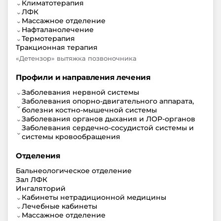
⌄
Климатотерапия
⌄
ЛФК
⌄
Массажное отделение
⌄
Нафталанолечение
⌄
Термотерапия
Тракционная терапия
«Детензор» вытяжка позвоночника
Профили и направления лечения
⌄
Заболевания нервной системы
Заболевания опорно-двигательного аппарата,
⌄
болезни костно-мышечной системы
⌄
Заболевания органов дыхания и ЛОР-органов
Заболевания сердечно-сосудистой системы и
⌄
системы кровообращения
Отделения
Бальнеологическое отделение
Зал ЛФК
Ингаляторий
⌄
Кабинеты нетрадиционной медицины
⌄
Лечебные кабинеты
⌄
Массажное отделение