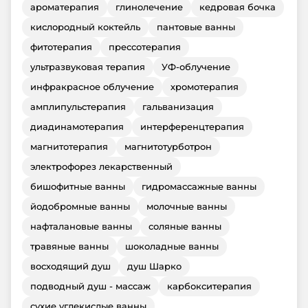
ароматерапия
глинолечение
кедровая бочка
кислородный коктейль
пантовые ванны
фитотерапия
прессотерапия
ультразвуковая терапия
УФ-облучение
инфракрасное облучение
хромотерапия
амплипульстерапия
гальванизация
диадинамотерапия
интерференцтерапия
магнитотерапия
магнитотурботрон
электрофорез лекарственный
бишофитные ванны
гидромассажные ванны
йодобромные ванны
молочные ванны
нафталановые ванны
соляные ванны
травяные ванны
шоколадные ванны
восходящий душ
душ Шарко
подводный душ - массаж
карбокситерапия
сухие углекислые ванны