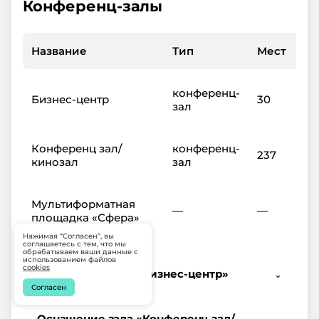
Конференц-залы
Название
Тип
Мест
Пл
конференц-
Бизнес-центр
30
66
зал
Конференц зал/
конференц-
237
32
кинозал
зал
Мультиформатная
—
—
20
площадка «Сфера»
Нажимая “Согласен”, вы
соглашаетесь с тем, что мы
обрабатываем ваши данные с
использованием файлов
cookies
Оснащение зала «Бизнес-центр»
⌄
Согласен
Оснащение зала «Конференц зал/