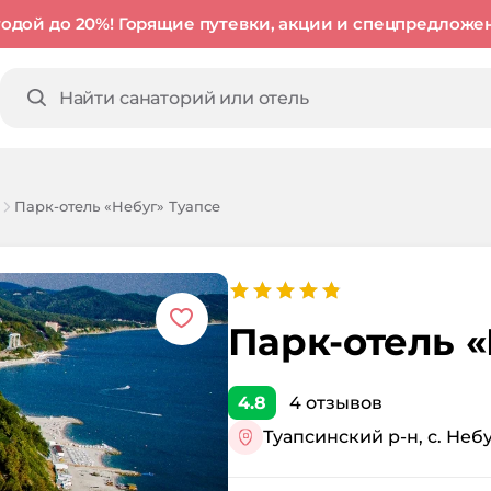
годой до 20%! Горящие путевки, акции и спецпредложе
Парк-отель «Небуг» Туапсе
Парк-отель «
4.8
4
отзывов
Туапсинский р-н, с. Небу