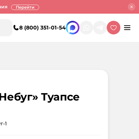
ния
Перейти
8 (800) 351-01-54
Небуг» Туапсе
г-1