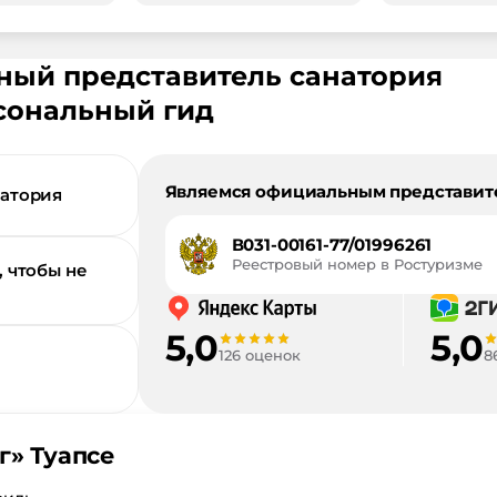
ьный представитель санатория
сональный гид
Являемся официальным представит
натория
В031-00161-77/01996261
Реестровый номер в Ростуризме
, чтобы не
5,0
5,0
126 оценок
8
г
»
Туапсе