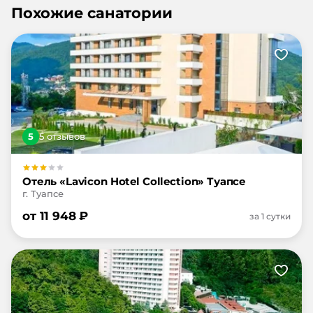
Похожие санатории
5
5
отзыв
ов
Отель «Lavicon Hotel Collection» Туапсе
г. Туапсе
от
11 948
₽
за 1 сутки