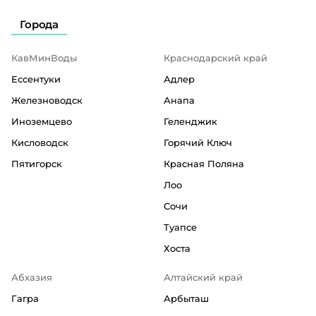
Города
КавМинВоды
Краснодарский край
Ессентуки
Адлер
Железноводск
Анапа
Иноземцево
Геленджик
Кисловодск
Горячий Ключ
Пятигорск
Красная Поляна
Лоо
Сочи
Туапсе
Хоста
Абхазия
Алтайский край
Гагра
Арбыташ