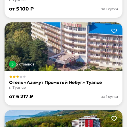
от
5 100
₽
за 1 сутки
5
5
отзыв
ов
Отель «Азимут Прометей Небуг» Туапсе
г. Туапсе
от
6 217
₽
за 1 сутки