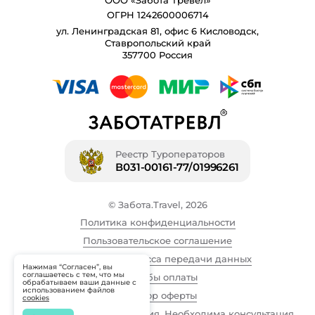
ООО «Забота Тревел»
ОГРН 1242600006714
ул. Ленинградская 81, офис 6 Кисловодск,
Ставропольский край
357700 Россия
Реестр Туроператоров
В031-00161-77/01996261
© Забота.Travel, 2026
Политика конфиденциальности
Пользовательское соглашение
Описание процесса передачи данных
Нажимая “Согласен”, вы
соглашаетесь с тем, что мы
Способы оплаты
обрабатываем ваши данные с
использованием файлов
Договор оферты
cookies
Имеются противопоказания. Необходима консультация