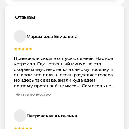
Отзывы
Маршакова Елизавета
Приезжали сюда в отпуск с семьей. Нас все
устроило. Единственный минус, но это
скорее минус не отелю, а самому поселку и
он в том, что пляж и отель разделяет трасса.
Но здесь так везде, знали куда едем
поэтому претензий не имеем. Сам отель не
плохой, доступные цены и море рядом.
Читать полностью
Пляж чистый, ходить по нему можно
босиком. На пляже много развлекаловок.
Водили ребенка в парк аттракционов и
ходили семьей в аквапарк. Очень удобно,
Петровская Ангелина
что все рядом и не приходилось кататься по
жаре в маршрутках или тратиться на такси.