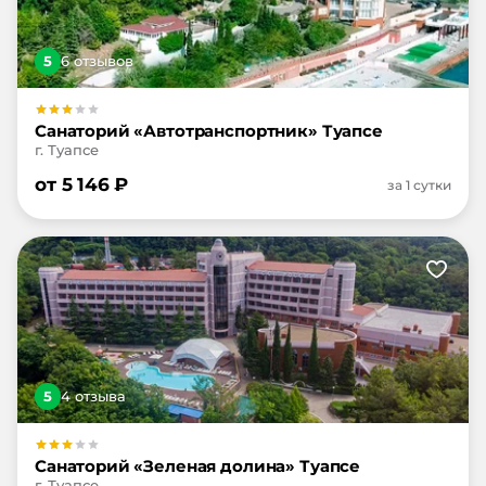
5
6
отзыв
ов
Санаторий «Автотранспортник» Туапсе
г. Туапсе
от
5 146
₽
за 1 сутки
5
4
отзыв
а
Санаторий «Зеленая долина» Туапсе
г. Туапсе