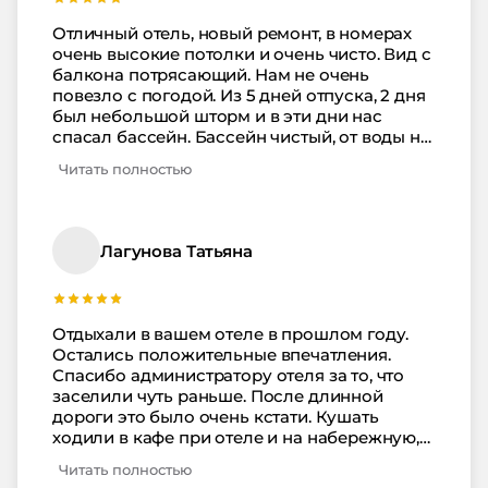
В отеле можно покушать в кафе. Кормят
вкусно, выбор в меню не плохой. Советуем
Отличный отель, новый ремонт, в номерах
это место.
очень высокие потолки и очень чисто. Вид с
балкона потрясающий. Нам не очень
повезло с погодой. Из 5 дней отпуска, 2 дня
был небольшой шторм и в эти дни нас
спасал бассейн. Бассейн чистый, от воды не
несет хлоркой и всем хватало места
Читать полностью
поплавать и позагорать. Вообще отель
очень удобно расположен рядом с
аквапарком и парком аттракционов, так что
скучать было некогда. Еда в кафе при отеле
Лагунова Татьяна
вкусная, свежая и в меню есть большой
выбор. Персонал в отеле
доброжелательный. Вернемся к вам снова!
Отдыхали в вашем отеле в прошлом году.
Остались положительные впечатления.
Спасибо администратору отеля за то, что
заселили чуть раньше. После длинной
дороги это было очень кстати. Кушать
ходили в кафе при отеле и на набережную,
там много мест где можно покушать и
Читать полностью
погулять. Бассейн большой, вода в нем