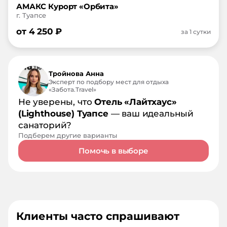
АМАКС Курорт «Орбита»
г. Туапсе
от
4 250
₽
за 1 сутки
Тройнова Анна
Эксперт по подбору мест для отдыха
«Забота.Travel»
Не уверены, что
Отель «Лайтхаус»
(Lighthouse) Туапсе
— ваш идеальный
санаторий?
Подберем другие варианты
Помочь в выборе
Клиенты часто спрашивают