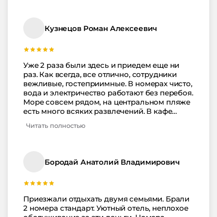
чистая, без мусора на поверхности. Вид с
балкона в номере был на море, красота
конечно неимоверная. Все супер, спасибо
Кузнецов Роман Алексеевич
за гостеприимство.
Уже 2 раза были здесь и приедем еще ни
раз. Как всегда, все отлично, сотрудники
вежливые, гостеприимные. В номерах чисто,
вода и электричество работают без перебоя.
Море совсем рядом, на центральном пляже
есть много всяких развлечений. В кафе
адекватные цены и неплохая еда.
Читать полностью
Рекомендуем это место.
Бородай Анатолий Владимирович
Приезжали отдыхать двумя семьями. Брали
2 номера стандарт. Уютный отель, неплохое