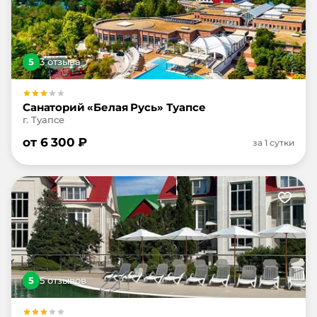
5
3
отзыв
а
Санаторий «Белая Русь» Туапсе
г. Туапсе
от
6 300
₽
за 1 сутки
5
5
отзыв
ов