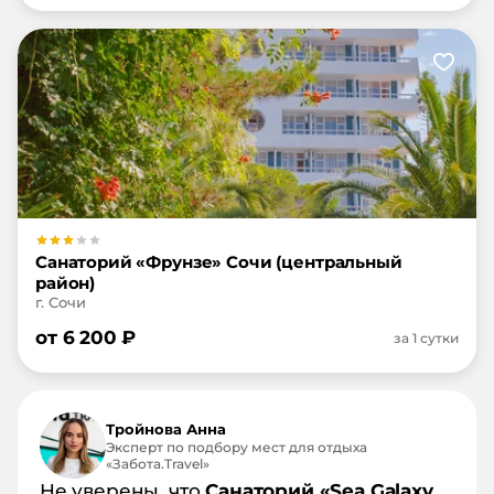
Санаторий «Фрунзе» Сочи (центральный
район)
г. Сочи
от
6 200
₽
за 1 сутки
Тройнова Анна
Эксперт по подбору мест для отдыха
«Забота.Travel»
Не уверены, что
Санаторий «Sea Galaxy