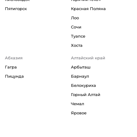
Пятигорск
Красная Поляна
Лоо
Сочи
Туапсе
Хоста
Абхазия
Алтайский край
Гагра
Арбыташ
Пицунда
Барнаул
Белокуриха
Горный Алтай
Чемал
Яровое