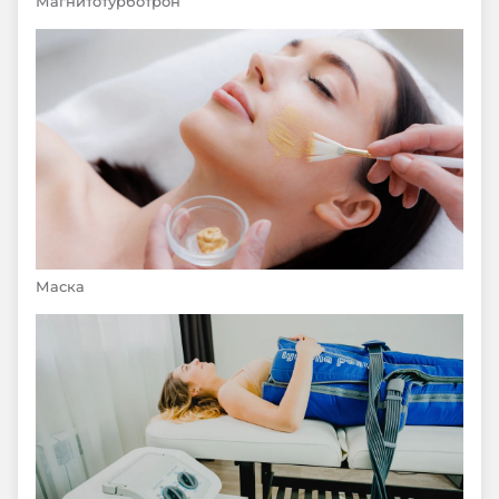
Магнитотурботрон
Маска