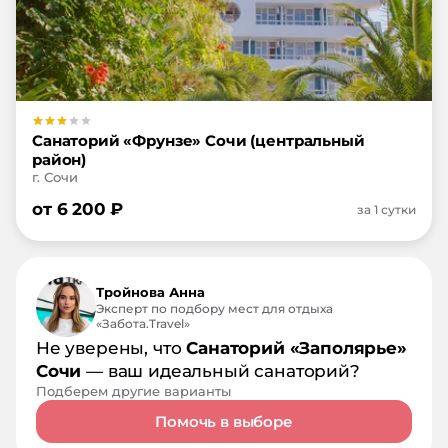
Санаторий «Фрунзе» Сочи (центральный
район)
г. Сочи
от
6 200
₽
за 1 сутки
Тройнова Анна
Эксперт по подбору мест для отдыха
«Забота.Travel»
Не уверены, что
Санаторий «Заполярье»
Сочи
— ваш идеальный санаторий?
Подберем другие варианты
Помочь в выборе