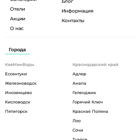
Блог
Отели
Информация
Акции
Контакты
О нас
Города
КавМинВоды
Краснодарский край
Ессентуки
Адлер
Железноводск
Анапа
Иноземцево
Геленджик
Кисловодск
Горячий Ключ
Пятигорск
Красная Поляна
Лоо
Сочи
Туапсе