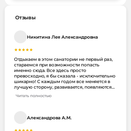
Отзывы
Никитина Лея Александровна
Отдыхаем в этом санатории не первый раз,
стараемся при возможности попасть
именно сюда. Все здесь просто
превосходно, я бы сказала - исключительно
шикарно! С каждым годом все меняется в
лучшую сторону, развивается, появляются
новые какие-то развлечения, услуги.
Читать полностью
Санаторий не стоит на месте, а развивается,
подстраивается под требования туристов и
современного туризма…Все сотрудники
доброжелательные, ни разу никто и слова
Александрова А.М.
недоброго ни сказал. Номера всегда чистые,
уборку проводят ежедневно, постельное