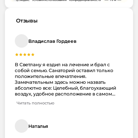
Отзывы
Владислав Гордеев
В Светлану я ездил на лечение и брал с
собой семью. Санаторий оставил только
положительные впечатления.
Замечательным здесь можно назвать
абсолютно все: Целебный, благоухающий
воздух, удобное расположение в самом
центре Сочи, комфортабельные номера,
Читать полностью
ухоженная территория, чистый пляж,
полноценное, вкусное питание, вежливый,
внимательный к отдыхающим, персонал.
Врачи и весь медицинский персонал
Наталья
настоящие профессионалы своего дела,
поэтому заслуживают отдельного