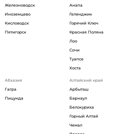
Железноводск
Анапа
Иноземцево
Геленджик
Кисловодск
Горячий Ключ
Пятигорск
Красная Поляна
Лоо
Сочи
Туапсе
Хоста
Абхазия
Алтайский край
Гагра
Арбыташ
Пицунда
Барнаул
Белокуриха
Горный Алтай
Чемал