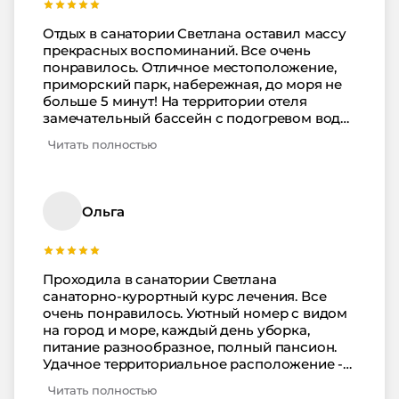
комплимента. Дети от отдыха остались в
полном восторге, да и жена тоже.
Отдых в санатории Светлана оставил массу
Развлекательные мероприятия, отдых на
прекрасных воспоминаний. Все очень
пляже, прогулки по Сочи, все это оставило
понравилось. Отличное местоположение,
неизгладимые впечатления. Теперь вопрос с
приморский парк, набережная, до моря не
выбором места для отдыха не стоит - только
больше 5 минут! На территории отеля
Светлана!!!
замечательный бассейн с подогревом воды!
Сам санаторий и медицинская база
Читать полностью
достойны только наивысших похвал в
соотношении цена-качество! Номер с
балконом, шикарный ремонт, питание -
шведский стол с огромным количеством
Ольга
вкуснейших блюд! Однозначно рекомендую
отель для лечения и отдыха!
Проходила в санатории Светлана
санаторно-курортный курс лечения. Все
очень понравилось. Уютный номер с видом
на город и море, каждый день уборка,
питание разнообразное, полный пансион.
Удачное территориальное расположение -
до центра 15 минут пешком, рядом Зимний
Читать полностью
театр, море, много досуговых развлечений,