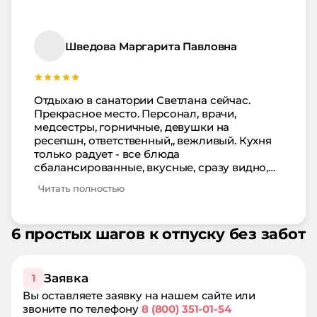
есть возможность заказать экскурсии по
интересам. От лечения и отдыха получила
незабываемые впечатления, осталась очень
Шведова Маргарита Павловна
довольна и обязательно приеду сюда еще
раз!
Отдыхаю в санатории Светлана сейчас.
Прекрасное место. Персонал, врачи,
медсестры, горничные, девушки на
ресепшн, ответственный,, вежливый. Кухня
только радует - все блюда
сбалансированные, вкусные, сразу видно,
что приготовлены с любовью! В общем все
Читать полностью
прекрасно, буду возвращаться сама и
рекомендовать друзьям!
6 простых шагов к отпуску без забот
Заявка
1
Вы оставляете заявку на нашем сайте или
звоните по телефону
8 (800) 351-01-54