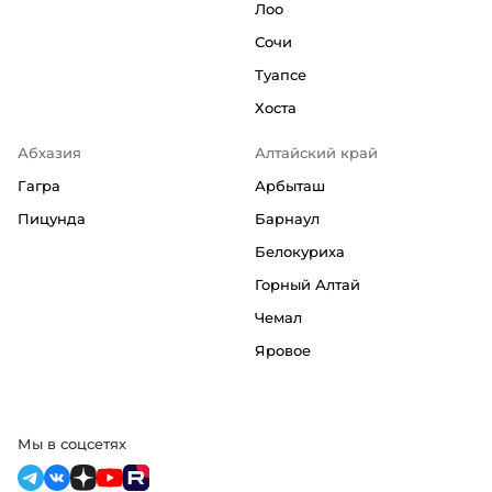
Лоо
Сочи
Туапсе
Хоста
Абхазия
Алтайский край
Гагра
Арбыташ
Пицунда
Барнаул
Белокуриха
Горный Алтай
Чемал
Яровое
Мы в соцсетях