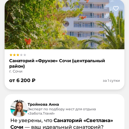
Санаторий «Фрунзе» Сочи (центральный
район)
г. Сочи
от
6 200
₽
за 1 сутки
Тройнова Анна
Эксперт по подбору мест для отдыха
«Забота.Travel»
Не уверены, что
Санаторий «Светлана»
Сочи
— ваш идеальный санаторий?