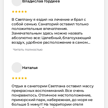
Владислав Гордеев
В Светлану я ездил на лечение и брал с
собой семью. Санаторий оставил только
положительные впечатления.
Замечательным здесь можно назвать
абсолютно все: Целебный, благоухающий
воздух, удобное расположение в самом
центре Сочи, комфортабельные номера,
Читать полностью
ухоженная территория, чистый пляж,
полноценное, вкусное питание, вежливый,
внимательный к отдыхающим, персонал.
Врачи и весь медицинский персонал
Наталья
настоящие профессионалы своего дела,
поэтому заслуживают отдельного
комплимента. Дети от отдыха остались в
полном восторге, да и жена тоже.
Отдых в санатории Светлана оставил массу
Развлекательные мероприятия, отдых на
прекрасных воспоминаний. Все очень
пляже, прогулки по Сочи, все это оставило
понравилось. Отличное местоположение,
неизгладимые впечатления. Теперь вопрос с
приморский парк, набережная, до моря не
выбором места для отдыха не стоит - только
больше 5 минут! На территории отеля
Светлана!!!