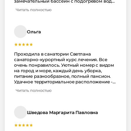
замечательный бассейн с подогревом воды!
Сам санаторий и медицинская база
Читать полностью
достойны только наивысших похвал в
соотношении цена-качество! Номер с
балконом, шикарный ремонт, питание -
шведский стол с огромным количеством
Ольга
вкуснейших блюд! Однозначно рекомендую
отель для лечения и отдыха!
Проходила в санатории Светлана
санаторно-курортный курс лечения. Все
очень понравилось. Уютный номер с видом
на город и море, каждый день уборка,
питание разнообразное, полный пансион.
Удачное территориальное расположение -
до центра 15 минут пешком, рядом Зимний
Читать полностью
театр, море, много досуговых развлечений,
есть возможность заказать экскурсии по
интересам. От лечения и отдыха получила
незабываемые впечатления, осталась очень
Шведова Маргарита Павловна
довольна и обязательно приеду сюда еще
раз!