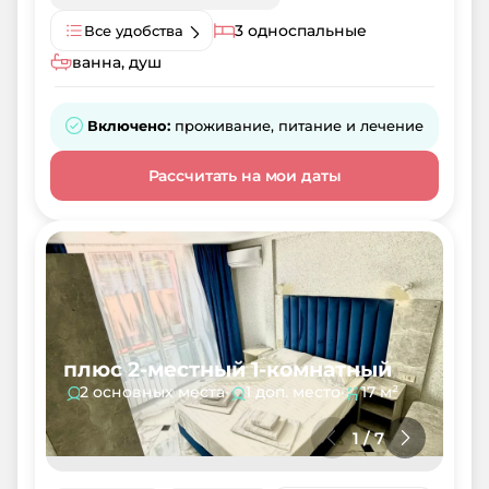
3 односпальные
Все удобства
ванна, душ
Включено:
проживание, питание и лечение
Рассчитать на мои даты
плюс 2-местный 1-комнатный
2 основных места
•
1 доп. место
•
17 м²
1
/
7