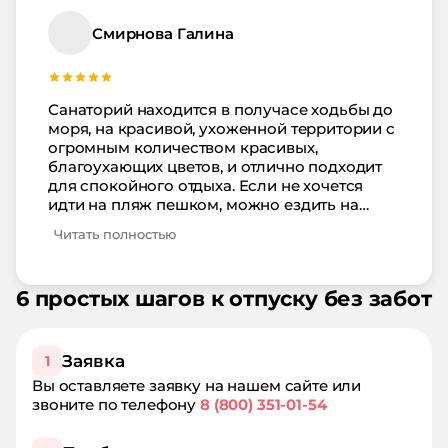
без проблем, из санатория несколько раз в
день ездит свой транспорт. На территории 2
Смирнова Галина
бассейна с чистейшей водой, потому что их
постоянно чистят. Территория санатория
красивая, очень ухоженная. Отдых очень
понравился, хотя отсутствие в номерах
Санаторий находится в получасе ходьбы до
балконов ставило небольшой неприятный
моря, на красивой, ухоженной территории с
осадок. Буду рекоммендовать санаторий
огромным количеством красивых,
всем родственникам и знакомым и сама
благоухающих цветов, и отлично подходит
обязательно приеду сюда снова.
для спокойного отдыха. Если не хочется
идти на пляж пешком, можно ездить на
трансфере. Транспорт от отеля до пляжа
Читать полностью
ходит несколько раз в день. Питание очень
вкусное! Все свежее, приготовлено с
душой!!! Работникам кухни отдельное
6 простых шагов к отпуску без забот
огромное спасибо! На территории чистый
бассейн в котором одно удовольствие
поплавать рано утром, пока никого нет. От
отдыха просто в восторге, поэтому
Заявка
1
однозначно рекомендую санаторий Ширак
Вы оставляете заявку на нашем сайте или
для оздоровления и отдыха!
звоните по телефону
8 (800) 351-01-54