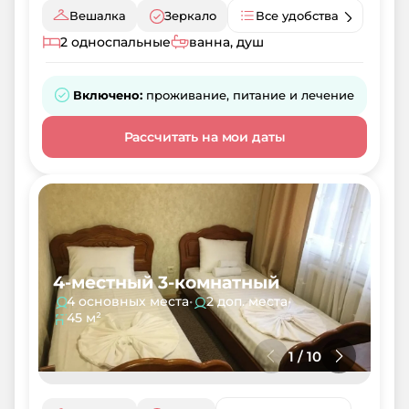
Вешалка
Зеркало
Все удобства
2 односпальные
ванна, душ
Включено:
проживание, питание и лечение
Рассчитать на мои даты
4-местный 3-комнатный
4 основных места
•
2 доп. места
•
45 м²
1
/
10