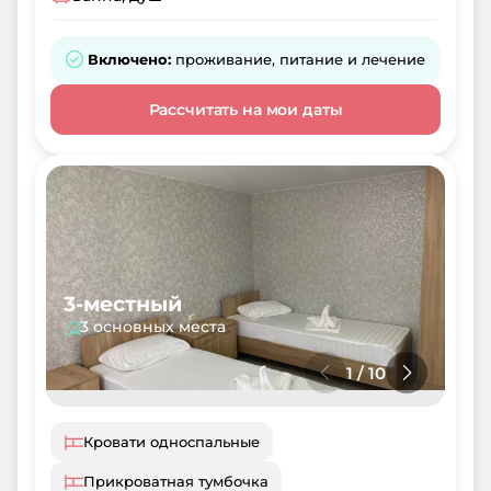
Включено:
проживание, питание и лечение
Рассчитать на мои даты
3-местный
3 основных места
1
/
10
Кровати односпальные
Прикроватная тумбочка