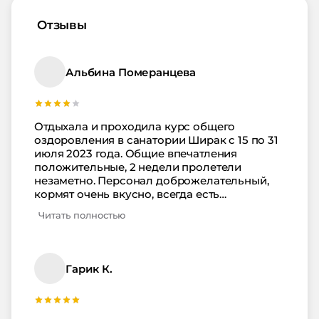
Отзывы
Альбина Померанцева
Отдыхала и проходила курс общего
оздоровления в санатории Ширак с 15 по 31
июля 2023 года. Общие впечатления
положительные, 2 недели пролетели
незаметно. Персонал доброжелательный,
кормят очень вкусно, всегда есть
возможность связаться по интернету с
Читать полностью
родственниками, очень понравился бассейн
с постоянно, даже в непогоду теплой водой.
Но есть несколько незначительных
нюансов, которые не понравились, за что и
Гарик К.
снизила оценку. На окнах нет москитных
сеток. Внешне отель выглядит обшарпаным,
нужен косметический ремонт, нет балконов.
Похоже, что отелю не хватает уборщиц, за то