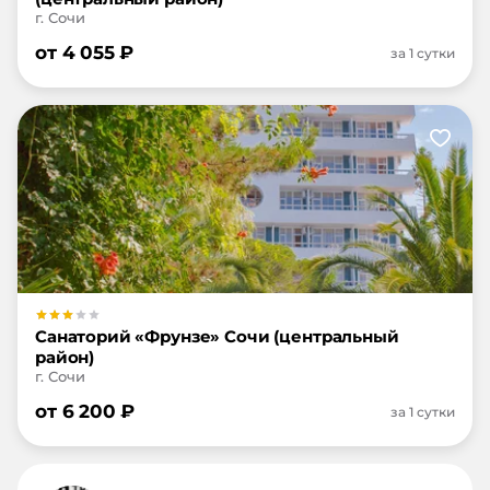
г. Сочи
от
4 055
₽
за 1 сутки
Санаторий «Фрунзе» Сочи (центральный
район)
г. Сочи
от
6 200
₽
за 1 сутки