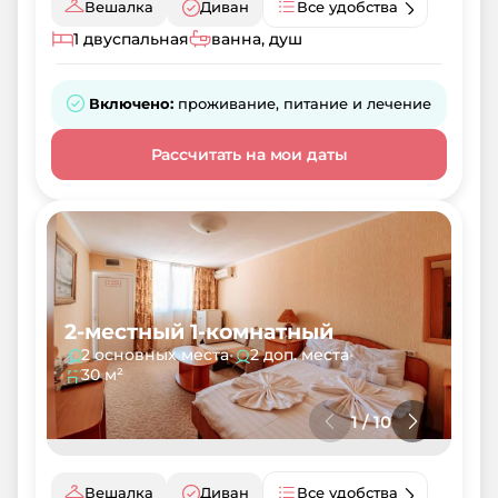
Вешалка
Диван
Все удобства
1 двуспальная
ванна, душ
Включено:
проживание, питание и лечение
Рассчитать на мои даты
2-местный 1-комнатный
2 основных места
•
2 доп. места
•
30 м²
1
/
10
Вешалка
Диван
Все удобства