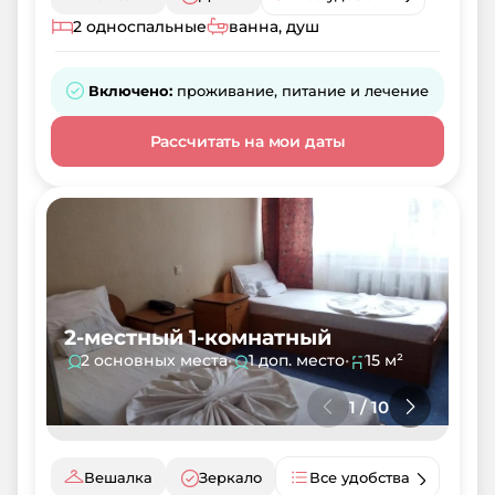
2 односпальные
ванна, душ
Включено:
проживание, питание и лечение
Рассчитать на мои даты
2-местный 1-комнатный
2 основных места
•
1 доп. место
•
15 м²
1
/
10
Вешалка
Зеркало
Все удобства