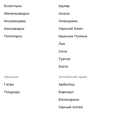
Ессентуки
Адлер
Железноводск
Анапа
Иноземцево
Геленджик
Кисловодск
Горячий Ключ
Пятигорск
Красная Поляна
Лоо
Сочи
Туапсе
Хоста
Абхазия
Алтайский край
Гагра
Арбыташ
Пицунда
Барнаул
Белокуриха
Горный Алтай