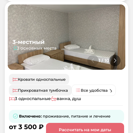
3-местный
3 основных места
1
/
10
Кровати односпальные
Прикроватная тумбочка
Все удобства
3 односпальные
ванна, душ
Включено:
проживание, питание и лечение
от
3 500
₽
Рассчитать на мои даты