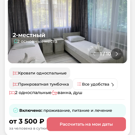
2-местный
2 основных места
1
/
10
Кровати односпальные
Прикроватная тумбочка
Все удобства
2 односпальные
ванна, душ
Включено:
проживание, питание и лечение
от
3 500
₽
Рассчитать на мои даты
за человека в сутки