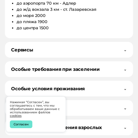
до аэропорта
70 км - Адлер
до ж/д вокзала
3 км - ст. Лазаревская
до моря
2000
до пляжа
1900
до центра
1500
Сервисы
⌄
Особые требования при заселении
⌄
Особые условия проживания
⌄
Нажимая “Согласен”, вы
соглашаетесь с тем, что мы
Как добраться
⌄
обрабатываем ваши данные с
использованием файлов
cookies
Согласен
Документы для заселения взрослых
⌄