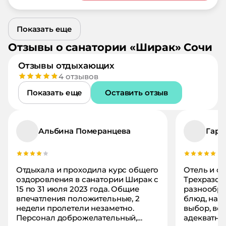
Показать еще
Отзывы о
санатории
«
Ширак
»
Сочи
Отзывы отдыхающих
4
отзывов
Показать еще
Оставить отзыв
Альбина Померанцева
Гари
Отдыхала и проходила курс общего
Отель и от
оздоровления в санатории Ширак с
Трехразов
15 по 31 июля 2023 года. Общие
разнообра
впечатления положительные, 2
блюд, напи
недели пролетели незаметно.
выбор, вс
Персонал доброжелательный,
адекватный