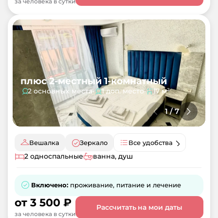
за человека в сутки
плюс 2-местный 1-комнатный
2 основных места
•
1 доп. место
•
17 м²
1
/
7
Вешалка
Зеркало
Все удобства
2 односпальные
ванна, душ
Включено:
проживание, питание и лечение
от
3 500
₽
Рассчитать на мои даты
за человека в сутки