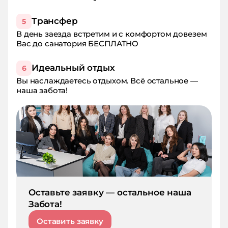
такси, потому что расписание
неудобное. В меню было мало
Трансфер
5
овощей и фруктов, хотя отдыхала в
В день заезда встретим и с комфортом довезем
самый сезон. Эти минусы хотя и
Вас до санатория БЕСПЛАТНО
вызывали досаду, но общее
впечатление от отдыха не
испортили, поэтому приеду сюда
Идеальный отдых
6
снова, и обязательно буду
Вы наслаждаетесь отдыхом. Всё остальное —
рекомендовать санаторий Ширак
наша забота!
знакомым!
Оставьте заявку — остальное наша
Забота!
Оставить заявку