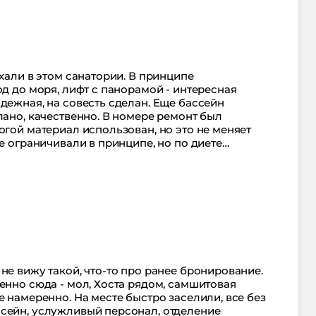
 шумно - тихо и спокойно.
ыхали в этом санатории. В принципе
од до моря, лифт с панорамой - интересная
дежная, на совесть сделан. Еще бассейн
лано, качественно. В номере ремонт был
огой материал использован, но это не меняет
не ограничивали в принципе, но по диете
, санаторий понравился. Я бы рекомендовал.
свое знают.
не вижу такой, что-то про ранее бронирование.
енно сюда - мол, Хоста рядом, самшитовая
е намеренно. На месте быстро заселили, все без
сейн, услужливый персонал, отделение