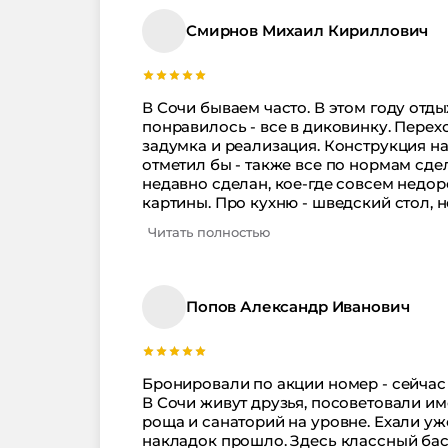
полного расслабления, совершенно не
Смирнов Михаил Кириллович
В Сочи бываем часто. В этом году отд
понравилось - все в диковинку. Перех
задумка и реализация. Конструкция на
отметил бы - также все по нормам сде
недавно сделан, кое-где совсем недор
картины. Про кухню - шведский стол, 
приходилось придерживаться. В общем
Читать полностью
Персонал кстати тоже молодцы - дело 
Попов Александр Иванович
Бронировали по акции номер - сейчас 
В Сочи живут друзья, посоветовали им
роща и санаторий на уровне. Ехали уж
накладок прошло. Здесь классный бас