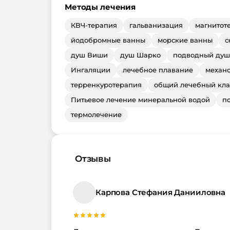
Методы лечения
КВЧ-терапия
гальванизация
магнитот
йодобромные ванны
морские ванны
с
душ Виши
душ Шарко
подводный душ
Ингаляции
лечебное плавание
механ
терренкуротерапия
общий лечебный кла
Питьевое лечение минеральной водой
п
термолечение
Отзывы
Карпова Стефания Данииловна