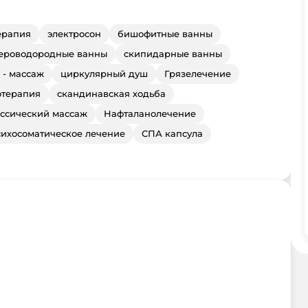
ерапия
электросон
бишофитные ванны
ероводородные ванны
скипидарные ванны
 - массаж
циркулярный душ
Грязелечение
отерапия
скандинавская ходьба
ссический массаж
Нафталанолечение
сихосоматическое лечение
СПА капсула