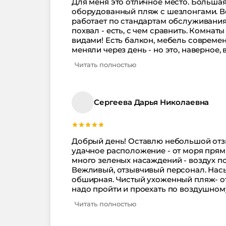
Для меня это отличное место. Большая
оборудованный пляж с шезлонгами. Ве
работает по стандартам обслуживания
похвал - есть, с чем сравнить. Комн
видами! Есть балкон, мебель современ
меняли через день - но это, наверное
знаю, не буду утверждать. Питание шв
Читать полностью
диет, потому не ограничивались мини
какой-то вечер, посвященный традиция
не знаю, но отлично провели время - о
обычной процедуре приема пищи)) Ба
Сергеева Дарья Николаевна
невероятно чистой водой - система оч
ребятки!
Добрый день! Оставлю небольшой отзы
удачное расположение - от моря прям
много зеленых насаждений - воздух п
Вежливый, отзывчивый персонал. Насы
обширная. Чистый ухоженный пляж- от
надо пройти и проехать по воздушном
а мама все-время страдала))). Прекра
Читать полностью
однообразное что ли. Хотя многие пишу
такой период...но нисколечко не жале