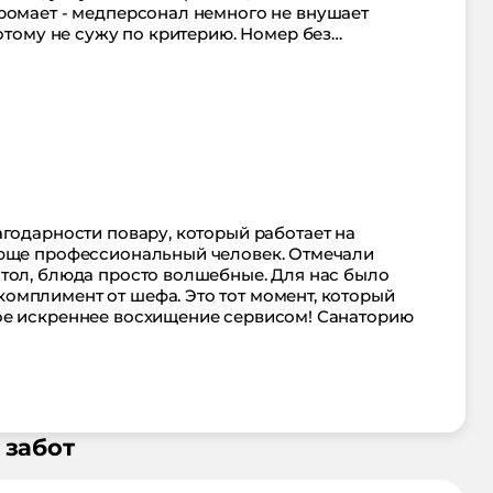
ромает - медперсонал немного не внушает
потому не сужу по критерию. Номер без
то было горничная приятная. Нормальный
годарности повару, который работает на
ающе профессиональный человек. Отмечали
тол, блюда просто волшебные. Для нас было
омплимент от шефа. Это тот момент, который
ое искреннее восхищение сервисом! Санаторию
 забот