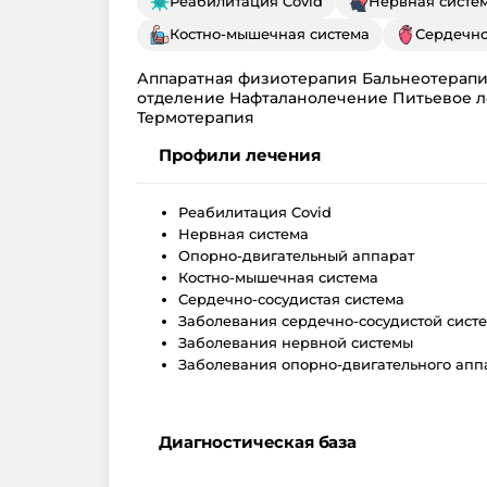
Реабилитация Covid
Нервная систе
Костно-мышечная система
Сердечно
Аппаратная физиотерапия Бальнеотерап
отделение Нафталанолечение Питьевое 
Термотерапия
Профили лечения
Реабилитация Covid
Нервная система
Опорно-двигательный аппарат
Костно-мышечная система
Сердечно-сосудистая система
Заболевания сердечно-сосудистой сист
Заболевания нервной системы
Заболевания опорно-двигательного апп
Диагностическая база