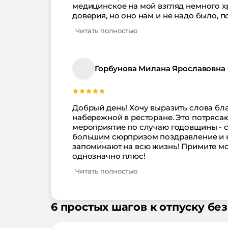
медицинское на мой взгляд немного х
доверия, но оно нам и не надо было, 
посторонних запахов, убирались, чис
Читать полностью
санаторий, отдыхом доволен.
Горбунова Милана Ярославовна
Добрый день! Хочу выразить слова бла
набережной в ресторане. Это потряс
мероприятие по случаю годовщины - с
большим сюрпризом поздравление и к
запоминают на всю жизнь! Примите м
однозначно плюс!
Читать полностью
6 простых шагов к отпуску без