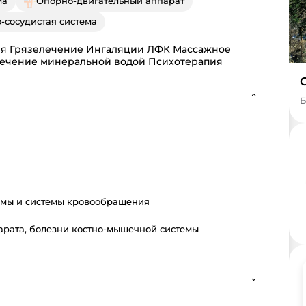
ма
Опорно-двигательный аппарат
-сосудистая система
ия Грязелечение Ингаляции ЛФК Массажное
лечение минеральной водой Психотерапия
⌄
Б
емы и системы кровообращения
арата, болезни костно-мышечной системы
⌄