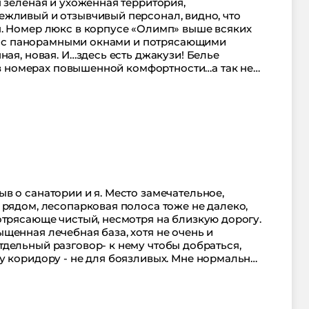
 зеленая и ухоженная территория,
жливый и отзывчивый персонал, видно, что
. Номер люкс в корпусе «Олимп» выше всяких
аты с панорамными окнами и потрясающими
ная, новая. И…здесь есть джакузи! Белье
, в номерах повышенной комфортности…а так не
едский стол - вкусное, разнообразное. Мы без
мальными порциями) Все вкусно! Попали на
м греческого народа что-ли, или болгарского -
чень импонирует такой подход, к казалось бы,
ссейн под стеклянным куполом, просторный, с
истки превосходно работает! Шикарное место,
в о санатории и я. Место замечательное,
 рядом, лесопарковая полоса тоже не далеко,
отрясающе чистый, несмотря на близкую дорогу.
щенная лечебная база, хотя не очень и
дельный разговор- к нему чтобы добраться,
у коридору - не для боязливых. Мне нормально,
сный парк. Хорошее питание, но немного
т, что отменная кухня - может, мы попали в
ем, санаторий прекрасный! Это место отдыха для