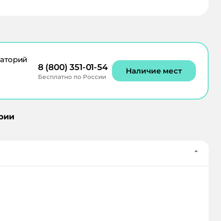
аторий
8 (800) 351-01-54
Наличие мест
Бесплатно по России
рии
⌄