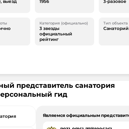
0, выезд
1956
3-разовое
оты
Категория (официально)
Тип объекта
ично
3 звезды
Санаторий
официальный
рейтинг
ьный представитель санатория
персональный гид
Являемся официальным представит
натория