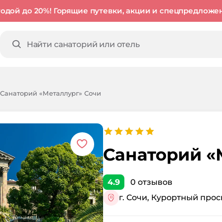
годой до 20%! Горящие путевки, акции и спецпредложе
Санаторий «Металлург» Сочи
Санаторий «
4.9
0
отзывов
г. Сочи, Курортный просп