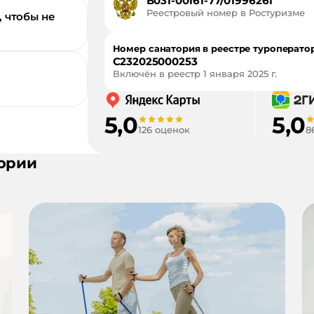
В031-00161-77/01996261
Реестровый номер в Ростуризме
, чтобы не
Номер санатория в реестре туроперато
С232025000253
Включён в реестр
1 января 2025 г.
5,0
5,0
126 оценок
8
ории