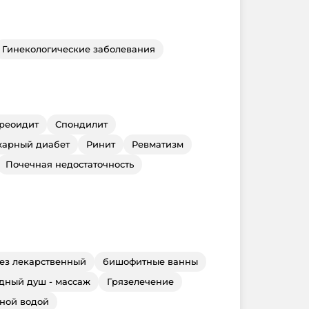
Гинекологические заболевания
реоидит
Спондилит
харный диабет
Ринит
Ревматизм
Почечная недостаточность
ез лекарственный
бишофитные ванны
дный душ - массаж
Грязелечение
ной водой