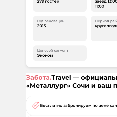
279 гостей
заезд 13:0
11:00
Год реновации
Период раб
2013
круглогод
Ценовой сегмент
Эконом
Забота.
Travel — официал
«
Металлург
»
Сочи
и ваш 
Бесплатно забронируем по цене са