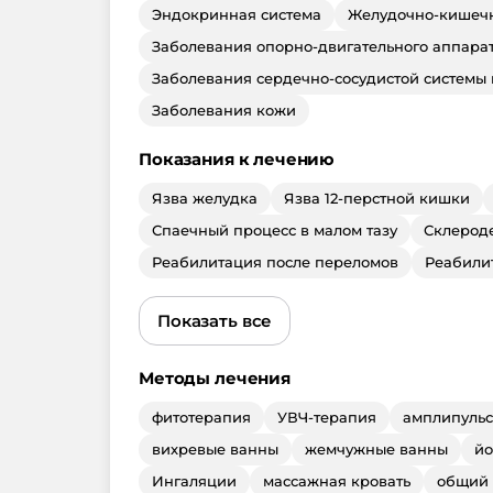
Эндокринная система
Желудочно-кишечн
Заболевания опорно-двигательного аппара
Заболевания сердечно-сосудистой системы
Заболевания кожи
Показания к лечению
Язва желудка
Язва 12-перстной кишки
Спаечный процесс в малом тазу
Склерод
Реабилитация после переломов
Реабилит
Показать все
Методы лечения
фитотерапия
УВЧ-терапия
амплипульс
вихревые ванны
жемчужные ванны
й
Ингаляции
массажная кровать
общий 