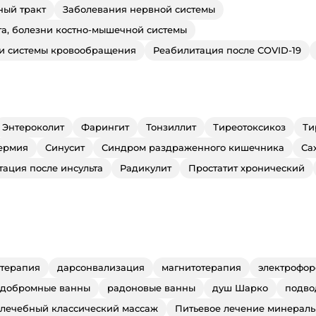
ый тракт
Заболевания нервной системы
та, болезни костно-мышечной системы
 и системы кровообращения
Реабилитация после COVID-19
Энтероколит
Фарингит
Тонзиллит
Тиреотоксикоз
Ти
ермия
Синусит
Синдром раздраженного кишечника
Са
ация после инсульта
Радикулит
Простатит хронический
терапия
дарсонвализация
магнитотерапия
электрофор
одобромные ванны
радоновые ванны
душ Шарко
подво
лечебный классический массаж
Питьевое лечение минераль