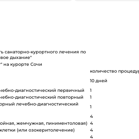
ь санаторно-курортного лечения по
вое дыхание"
" на курорте Сочи
количество процеду
10 дней
ечебно-диагностический первичный
1
ечебно-диагностический повторный
1
торный лечебно-диагностический
1
4
хвойная, жемчужная, пиниментоловая)
4
 клетки (или озокеритолечение)
4
4