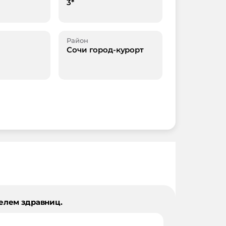
3*
Район
Сочи город-курорт
елем здравниц.