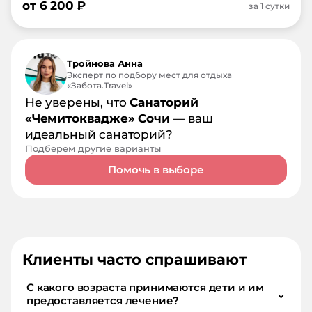
от
6 200
₽
за 1 сутки
Тройнова Анна
Эксперт по подбору мест для отдыха
«Забота.Travel»
Не уверены, что
Санаторий
«Чемитоквадже» Сочи
— ваш
идеальный санаторий?
Подберем другие варианты
Помочь в выборе
Клиенты часто спрашивают
С какого возраста принимаются дети и им
⌄
предоставляется лечение?