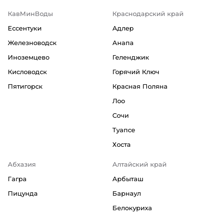
КавМинВоды
Краснодарский край
Ессентуки
Адлер
Железноводск
Анапа
Иноземцево
Геленджик
Кисловодск
Горячий Ключ
Пятигорск
Красная Поляна
Лоо
Сочи
Туапсе
Хоста
Абхазия
Алтайский край
Гагра
Арбыташ
Пицунда
Барнаул
Белокуриха