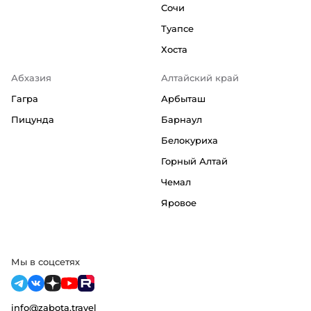
Сочи
Туапсе
Хоста
Абхазия
Алтайский край
Гагра
Арбыташ
Пицунда
Барнаул
Белокуриха
Горный Алтай
Чемал
Яровое
Мы в соцсетях
info@zabota.travel