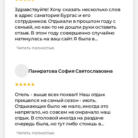
отдыха в пансионате было мало людей, не
было очередей вообще - шикарное
Здравствуйте! Хочу сказать несколько слов
обстоятельство! Еда вкусная, не маленькие
в адрес санатория Бургас и его
порции, голодными не оставались.
сотрудников. Отдыхали в прошлом году с
Работники кухни, да и остальной персонал -
семьей, но как-то не дошли руки оставить
не разочаровали, каждый выполняет свою
отзыв. В этом году совершенно случайно
работу как надо. Из развлечений
наткнулась на ваш сайт. Я была в
понравился бассейн, который начинается в
откровенном шоке, что об этом месте могут
здании, а заканчивается на улице -
Читать полностью
писать негативные отзывы. Может нам
подогреваемый, что тоже очень приятно. У
просто повезло, но персонал всегда был
нас остались отличные воспоминания об
вежлив и на любую просьбу отвечал охотно!
этом санатории.
Еда вкусная и разнообразная - без омаров и
Панкратова София Святославовна
мраморной говядины, но намного лучше,
чем в любом кафе. В номерах чисто и
убрано. Не знаю, как в прибрежных
корпусах, но в тех, что на территории только
Отель - выше всех похвал! Наш отдых
и видно было, как девочки то там, то тут
пришелся на самый сезон - июль.
моют. Нас пансионат очень понравился,
Отдыхающих было не мало, иногда это
совершенно не согласна с низкими
напрягало, но совсем не омрачало наш
оценками на счет него. наверное
отдых. В столовой иногда на раздаче
конкуренты завидуют
очередь была, но тут либо стоишь в
очереди, либо будешь кушать то, что
Читать полностью
осталось. Еду добавляли конечно, но стоять