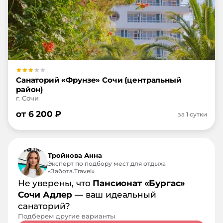
Санаторий «Фрунзе» Сочи (центральный
район)
г. Сочи
от
6 200
₽
за 1 сутки
Тройнова Анна
Эксперт по подбору мест для отдыха
«Забота.Travel»
Не уверены, что
Пансионат «Бургас»
Сочи Адлер
— ваш идеальный
санаторий?
Подберем другие варианты