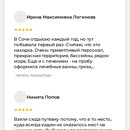
ждать или просить - дайте мне то, а то
закончилось - не комильфо. Поэтому
просекли фишку - приходить как можно
Ирина Максимовна Логинова
раньше))). У нас был двухместный номер,
удивило то, что ремонт совсем свежий,
значит ухаживают за этим. из окон
потрясающий вид. Одним словом, классный
В Сочи отдыхаю каждый год, но тут
санаторий. Море - на расстоянии вытянутой
побывала первый раз. Считаю, что это
руки, тоже все чисто. За организацию и
находка. Очень приветливый персонал,
обслуживание - 10 баллов из 5! За
прекрасная территория, бассейны, рядом
санаторий плюсуем!
море. Еще и с лечением - на пробу
оформила лечебные ванны, грязи,
классический массаж - ну просто полный
Читать полностью
восторг. На удивление, даже в ванном
отделении, где обычно всегда все чуть ли не
«крошится» - свежая плитка, не воняет
сыростью. Очень хороший санаторий.
Никита Попов
Обязательно приеду сюда еще раз, возьму
только уже путевку конкретно с лечением.
Благодарю от души за такое достойное
место!
Взяли сюда путевку потому, что в то место,
куда всегда ездим не оказалось мест на