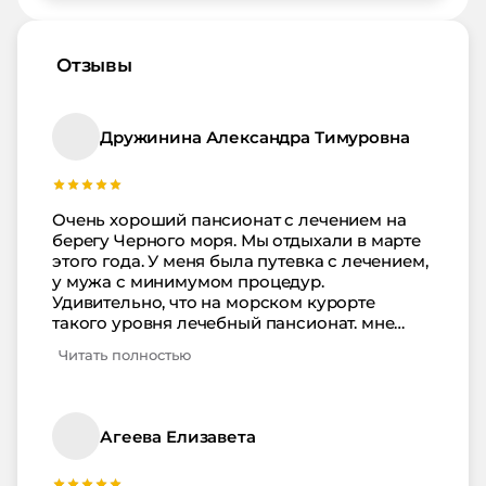
Отзывы
Дружинина Александра Тимуровна
Очень хороший пансионат с лечением на
берегу Черного моря. Мы отдыхали в марте
этого года. У меня была путевка с лечением,
у мужа с минимумом процедур.
Удивительно, что на морском курорте
такого уровня лечебный пансионат. мне
всегда казалось, что Сочи - это больше про
Читать полностью
«позагорать». Мне врач назначал два вида
лечебных ванн, обертывание лечебными
грязями моих конечностей - это моя
любимая процедуры, такой кайф после нее!
Агеева Елизавета
Потом посещала лимфодренажный массаж
- ну это уже выпросила. В период нашего