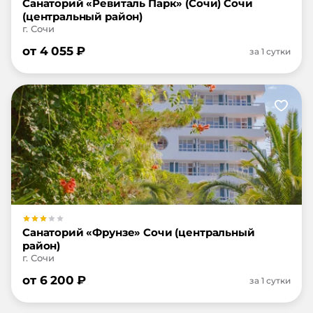
Санаторий «Ревиталь Парк» (Сочи) Сочи
(центральный район)
г. Сочи
от
4 055
₽
за 1 сутки
Санаторий «Фрунзе» Сочи (центральный
район)
г. Сочи
от
6 200
₽
за 1 сутки