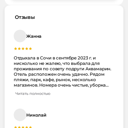
Отзывы
Жанна
Отдыхала в Сочи в сентябре 2023 г. и
нисколько не жалею, что выбрала для
проживания по совету подруги Аквамарин.
Отель расположен очень удачно. Рядом
пляжи, парк, кафе, рынок, несколько
магазинов. Номера очень чистые, уборка
проводится каждый день, вся сантехника
Читать полностью
отлично работает. В номере есть кружки,
стаканы, тарелки, но нет чайника. Хотя его
отсутствие не стало проблемой. На этаже
есть куллер, поэтому горячую воду можно
Николай
взять всегда. Питание выше всяких похвал.
Все очень вкусно и разнообразно. Спасибо