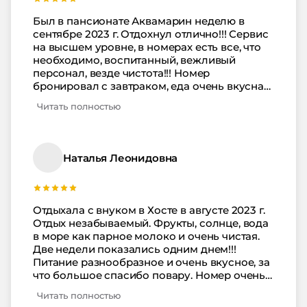
повару и всему персоналу. Если поеду на
Черное море, то обязательно буду
Был в пансионате Аквамарин неделю в
бронировать номер в Аквамарин.
сентябре 2023 г. Отдохнул отлично!!! Сервис
на высшем уровне, в номерах есть все, что
необходимо, воспитанный, вежливый
персонал, везде чистота!!! Номер
бронировал с завтраком, еда очень вкусная,
ну прямо совсем как домашняя. Рядом
Читать полностью
отличное кафе Лосось. В нем замечательная
кухня и подача на высоте. Хочется сказать
спасибо за программу профилактики
курения в здании, недавно бросил курить и
Наталья Леонидовна
отсутствие соблазна для меня большой
плюс. Всем рекомендую отдых в этом
пансионате!!!
Отдыхала с внуком в Хосте в августе 2023 г.
Отдых незабываемый. Фрукты, солнце, вода
в море как парное молоко и очень чистая.
Две недели показались одним днем!!!
Питание разнообразное и очень вкусное, за
что большое спасибо повару. Номер очень
чистый и аккуратный, есть все необходимое.
Читать полностью
Уборка проводилась ежедневно. Персонал