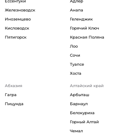
Ессентуки
Адлер
Железноводск
Анапа
Иноземцево
Геленджик
Кисловодск
Горячий Ключ
Пятигорск
Красная Поляна
Лоо
Сочи
Туапсе
Хоста
Абхазия
Алтайский край
Гагра
Арбыташ
Пицунда
Барнаул
Белокуриха
Горный Алтай
Чемал