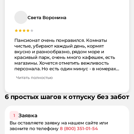
вежливый, всегда придет на помощь, решит
любые вопросы. Аквамарин - лучший
пансионат для пляжного отдыха.
Света Воронина
Обязательно постараюсь съездить еще!!!
Пансионат очень понравился. Комнаты
чистые, убирают каждый день, кормят
вкусно и разнообразно, рядом море и
красивый парк, очень много кафешек, есть
магазины. Хочется отметить вежливость
персонала. Но есть один минус - в номерах
плохая шумоизоляция, попались шумные
Читать полностью
соседи и это очень мешало по вечерам. , а
днем хорошо слышно проезжающие по
улице машины. За это и снижаю оценку.
6 простых шагов к отпуску без забот
Обязательно приеду еще и надеюсь, что
этот недостаток к моему приезду исправят.
Заявка
1
Вы оставляете заявку на нашем сайте или
звоните по телефону
8 (800) 351-01-54