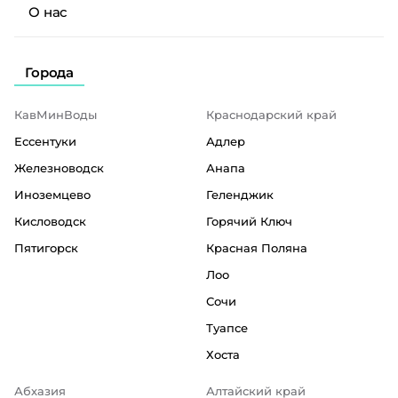
О нас
Города
КавМинВоды
Краснодарский край
Ессентуки
Адлер
Железноводск
Анапа
Иноземцево
Геленджик
Кисловодск
Горячий Ключ
Пятигорск
Красная Поляна
Лоо
Сочи
Туапсе
Хоста
Абхазия
Алтайский край