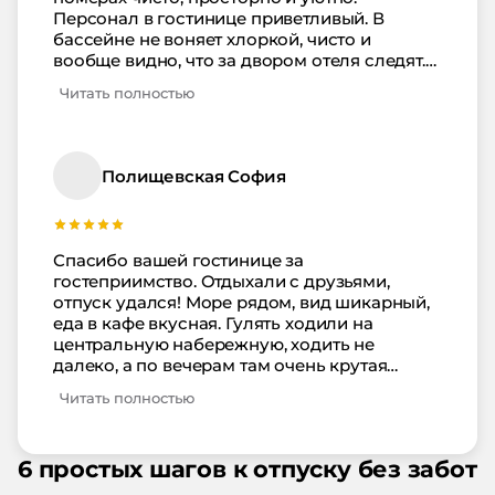
Персонал в гостинице приветливый. В
бассейне не воняет хлоркой, чисто и
вообще видно, что за двором отеля следят.
Перебоев с водой или электричеством не
Читать полностью
было. Единственное не очень хотелось
ходить по ступенькам до моря, но в
принципе не страшно, так как идти не
далеко. В кафе адекватные цены и неплохая
Полищевская София
еда. Сервис и обслуживание на твердую
пятерочку. Будем всем рекомендовать это
место для отдыха.
Спасибо вашей гостинице за
гостеприимство. Отдыхали с друзьями,
отпуск удался! Море рядом, вид шикарный,
еда в кафе вкусная. Гулять ходили на
центральную набережную, ходить не
далеко, а по вечерам там очень крутая
атмосфера. Дискотеки, разные шоу, много
Читать полностью
людей. Цены на проживание и еду в кафе
вполне приемлемые. Номера чистые и
уютные. Вернемся к вам снова.
6 простых шагов к отпуску без забот