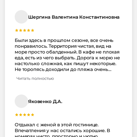
тараканов. До пляжа недалеко, ступеньки
нас не смущали. Несмотря на железную
дорогу рядом с отелем, вокруг тихо и
Шергина Валентина Константиновна
совсем не слышно, как ходят поезда. В кафе
хороший выбор вкусной еды, а главное
здесь вечером не подают утренние объедки,
как делают во многих заведениях. В
Были здесь в прошлом сезоне, все очень
следующий отпуск мы снова к вам.
понравилось. Территория чистая, вид на
море просто обалденный. В кафе не плохая
еда, есть из чего выбрать. Дорога к морю не
настолько сложная, как пишут некоторые.
Не торопясь доходили до пляжа очень
быстро. Пляж очень чистый, людей не
Читать полностью
много. Единственное мы переживали, что
будет шумно из-за того, что рядом жд пути.
Но нет, абсолютно ничего не слышно в
номерах. Хоть отель и не в центре
Яковенко Д.А.
Лазаревского, но дойти везде можно
пешком или прокатиться на маршрутке
буквально 5 минут. Зато как тихо в отеле…
тишина, красота, можно отдохнуть и
Отдыхал с женой в этой гостинице.
выспаться. Советуем это место.
Впечатления у нас остались хорошие. В
номерах чисто, просторно и уютно.