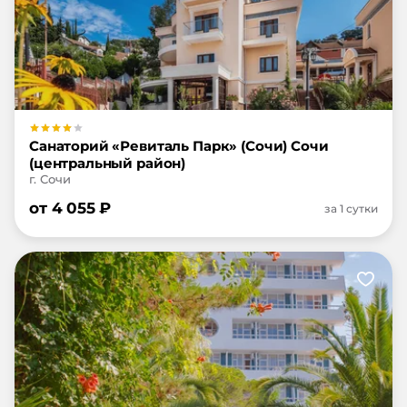
Санаторий «Ревиталь Парк» (Сочи) Сочи
(центральный район)
г. Сочи
от
4 055
₽
за 1 сутки