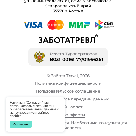
ул. Ленинградская 81, офис 6 Кисловодск,
Ставропольский край
357700 Россия
Реестр Туроператоров
В031-00161-77/01996261
© Забота.Travel, 2026
Политика конфиденциальности
Пользовательское соглашение
Описание процесса передачи данных
Нажимая “Согласен”, вы
соглашаетесь с тем, что мы
Способы оплаты
обрабатываем ваши данные с
использованием файлов
Договор оферты
cookies
Имеются противопоказания. Необходима консультация
Согласен
специалиста.