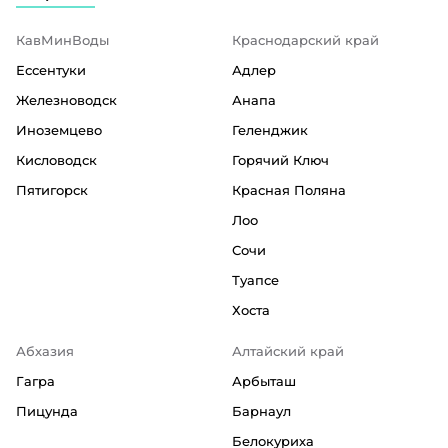
КавМинВоды
Краснодарский край
Ессентуки
Адлер
Железноводск
Анапа
Иноземцево
Геленджик
Кисловодск
Горячий Ключ
Пятигорск
Красная Поляна
Лоо
Сочи
Туапсе
Хоста
Абхазия
Алтайский край
Гагра
Арбыташ
Пицунда
Барнаул
Белокуриха