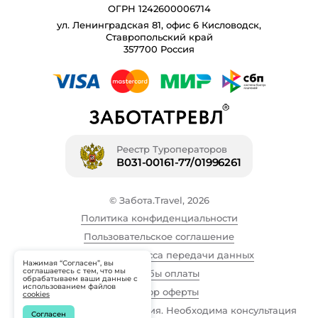
ОГРН 1242600006714
ул. Ленинградская 81, офис 6 Кисловодск,
Ставропольский край
357700 Россия
Реестр Туроператоров
В031-00161-77/01996261
© Забота.Travel, 2026
Политика конфиденциальности
Пользовательское соглашение
Описание процесса передачи данных
Нажимая “Согласен”, вы
соглашаетесь с тем, что мы
Способы оплаты
обрабатываем ваши данные с
использованием файлов
Договор оферты
cookies
Имеются противопоказания. Необходима консультация
Согласен