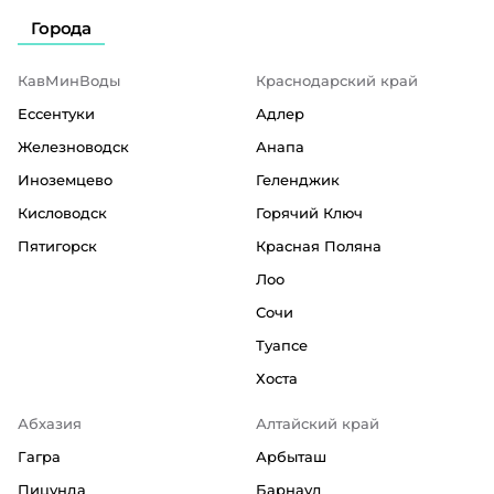
Города
КавМинВоды
Краснодарский край
Ессентуки
Адлер
Железноводск
Анапа
Иноземцево
Геленджик
Кисловодск
Горячий Ключ
Пятигорск
Красная Поляна
Лоо
Сочи
Туапсе
Хоста
Абхазия
Алтайский край
Гагра
Арбыташ
Пицунда
Барнаул