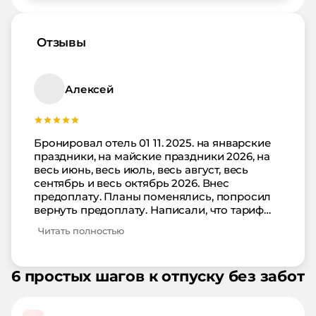
Отзывы
Алексей
Бронировал отель 01 11. 2025. на январские
праздники, на майские праздники 2026, на
весь июнь, весь июль, весь август, весь
сентябрь и весь октябрь 2026. Внес
предоплату. Планы поменялись, попросил
вернуть предоплату. Написали, что тариф
невозвратный и ничего не вернут.
Читать полностью
Встречался лично с генеральным
директором ООО "Оникс Хотелс"
Широковым Владимиром Викторовичем, в
6 простых шагов к отпуску без забот
управлении которого находится этот
гостевой дом. Объяснил ситуацию, он
обещал вернуть все деньги. Прошло почти