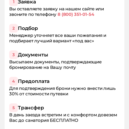
три месяца, а денег нет. Будьте бдительны
Заявка
1
если будете бронировать этот отель. Если
Вы оставляете заявку на нашем сайте или
вдруг передумаете, то деньги вам не вернут.
звоните по телефону
8 (800) 351-01-54
Я сам сочинец, у нас много прекрасных
отелей. Ищите другие, чтобы не испортить
свой отдых.
Подбор
2
Менеджер уточняет все ваши пожелания и
подбирает лучший вариант «под вас»
Документы
3
Высылаем документы, подтверждающие
бронирование на Вашу почту
Предоплата
4
Для подтверждения брони нужно внести лишь
30% от стоимости путевки
Трансфер
5
В день заезда встретим и с комфортом довезем
Вас до санатория БЕСПЛАТНО