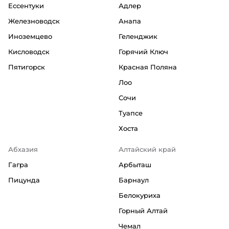
Ессентуки
Адлер
Железноводск
Анапа
Иноземцево
Геленджик
Кисловодск
Горячий Ключ
Пятигорск
Красная Поляна
Лоо
Сочи
Туапсе
Хоста
Абхазия
Алтайский край
Гагра
Арбыташ
Пицунда
Барнаул
Белокуриха
Горный Алтай
Чемал