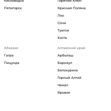
Кисловодск
Горячий Ключ
Пятигорск
Красная Поляна
Лоо
Сочи
Туапсе
Хоста
Абхазия
Алтайский край
Гагра
Арбыташ
Пицунда
Барнаул
Белокуриха
Горный Алтай
Чемал
Яровое