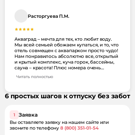
просто обожают. Территория красивая,
ухоженная. Мы на своей машине приезжаем
и никаких проблем с парковкой. Бесплатно
Расторгуева П.М.
под охраной оставил и все. От меня 5 звезд!
Акваград – мечта для тех, кто любит воду.
Мы всей семьей обожаем купаться, и то, что
отель совмещен с аквапарком просто чудо!
Нам понравилось абсолютно все, открытый
и крытый комплекс, куча горок, бассейны,
сауна – красота! Плюс номера очень
хорошие, удобные и питание, которое
Читать полностью
включено в стоимость вкусное!
Рекомендую!!!
6 простых шагов к отпуску без забот
Заявка
1
Вы оставляете заявку на нашем сайте или
звоните по телефону
8 (800) 351-01-54