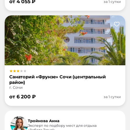
от
4 055
₽
за 1 сутки
Санаторий «Фрунзе» Сочи (центральный
район)
г. Сочи
от
6 200
₽
за 1 сутки
Тройнова Анна
Эксперт по подбору мест для отдыха
«Забота.Travel»