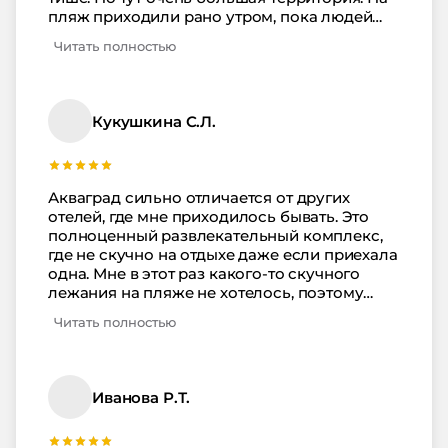
пляж приходили рано утром, пока людей
особо не было, бассейнов очень много,
Читать полностью
поэтому там скученности тоже нет, плюс
есть оздоровительная программа, вроде
приезжаешь в отель, но по факту это даже
совмещение отеля с санаторием. Номера
Кукушкина С.Л.
очень комфортные, уборка регулярная,
девочки-уборщицы молодцы, убирают на
совесть. Кормят хорошо, мы дополнительно
для себя покупали только мороженое и
Акваград сильно отличается от других
лимонад, когда гуляли где-то по городу, в
отелей, где мне приходилось бывать. Это
кафе даже ходить не хотелось, потому что
полноценный развлекательный комплекс,
очень много блюд в меню ресторана. От
где не скучно на отдыхе даже если приехала
отдыха остались только положительные
одна. Мне в этот раз какого-то скучного
эмоции, благодарю.
лежания на пляже не хотелось, поэтому
выбрала этот отель, очень привлекательные
Читать полностью
картинки на сайте. И главное, что по приезду
картинки оказались не хуже. Бассейны и
комплексы разные крутые, тренажерка, спа,
все есть, вечером хочешь боулинг, хочешь
Иванова Р.Т.
бильярд, даже мини-кинотеатр есть. Тут
точно не скучно. Если хочется активного
драйвого отдыха, приезжайте, не пожалеете.