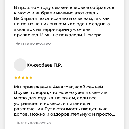
В прошлом году семьей впервые собрались
к морю и выбрали именно этот отель.
Выбирали по описанию и отзывам, так как
никто из наших знакомых сюда не ездил, а
аквапарк на территории уж очень
привлекал. И мы не пожалели. Номера
современные, уютные, с ремонтом, вся
Читать полностью
сантехника чистая, кондиционеры,
телевизоры и даже фен работают. Ресторан
со шведским столом отличный, там столько
блюд на выбор, что угодили даже нашим
Кужербаев П.Р.
маленьким привередам. Не бойтесь изучать
новые места, мы вот попробовали и не
жалеем.
Мы приезжаем в Акваград всей семьей.
Друзья говорят, что можно уже и сменить
место для отдыха, но зачем, если все
устраивает и номера, и питание, и
развлечения. Тут в стоимость входит куча
допов, можно и оздоровительную и просто
развлекательную программу выбрать,
Читать полностью
анимации каждый год разные, наши дети их