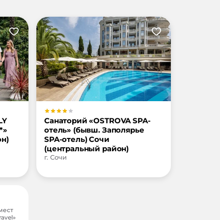
LY
Санаторий «OSTROVA SPA-
*»
отель» (бывш. Заполярье
н)
SPA-отель) Сочи
(центральный район)
г. Сочи
мест
avel»