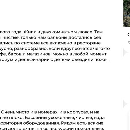
лого года. Жили в двухкомнатном люксе. Там
лы чистые, только нам балконы достались без
итались по системе все включено в ресторане
Б
кусно, разнообразно. Если вдруг хочется чего-то
афе, баров и магазинов, можно в любой момент
нариум и дельфинарий с детьми съездили, тоже
т отеля они совсем недалеко. Рекомендуем!
Очень чисто и в номерах, и в корпусах, и на
т не плохо. Бассейны ухоженные, чистые, вода
ерритория оборудованная. Рядом есть всякие
акси долго ехать, плюс экскурсии прикольные.