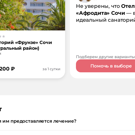
Не уверены, что
Отел
«Афродита» Сочи
— 
идеальный санатори
торий «Фрунзе» Сочи
тральный район)
и
Подберем другие варианты
Помочь в выборе
 200
₽
за 1 сутки
т
и им предоставляется лечение?