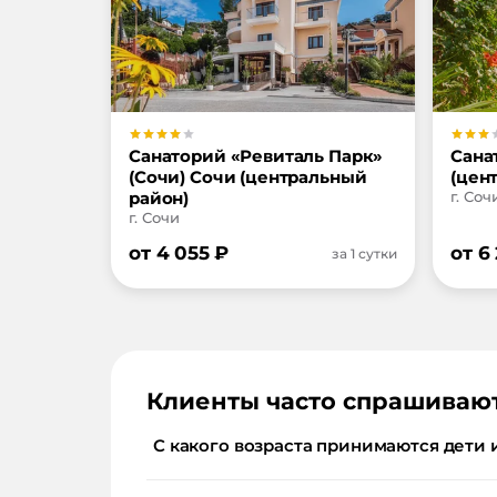
Санаторий «Ревиталь Парк»
Сана
(Сочи) Сочи (центральный
(цен
район)
г. Соч
г. Сочи
от
4 055
₽
от
6
за 1 сутки
Клиенты часто спрашиваю
С какого возраста принимаются дети 