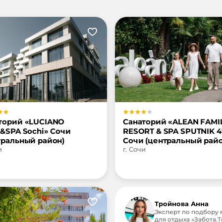
торий «LUCIANO
Санаторий «ALEAN FAMI
l&SPA Sochi» Сочи
RESORT & SPA SPUTNIK 4
тральный район)
Сочи (центральный райо
и
г. Сочи
Тройнова Анна
Эксперт по подбору 
для отдыха «Забота.Tr