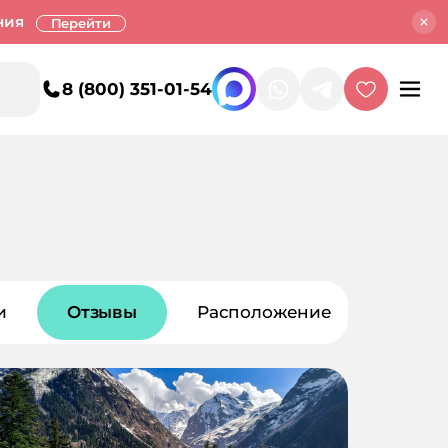
ния
Перейти
8 (800) 351-01-54
и
Отзывы
Расположение