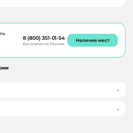
ль
8 (800) 351-01-54
Наличие мест
Бесплатно по России
рии
⌄
⌄