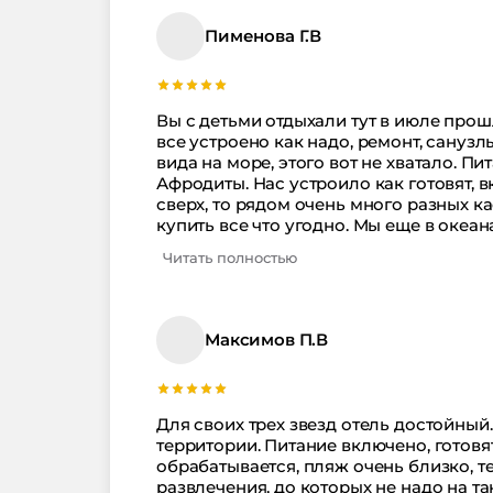
Пименова Г.В
Вы с детьми отдыхали тут в июле прош
все устроено как надо, ремонт, сануз
вида на море, этого вот не хватало. П
Афродиты. Нас устроило как готовят, в
сверх, то рядом очень много разных к
купить все что угодно. Мы еще в океа
программа там очень понравилась и о
Читать полностью
Максимов П.В
Для своих трех звезд отель достойный. 
территории. Питание включено, готовя
обрабатывается, пляж очень близко, т
развлечения, до которых не надо на т