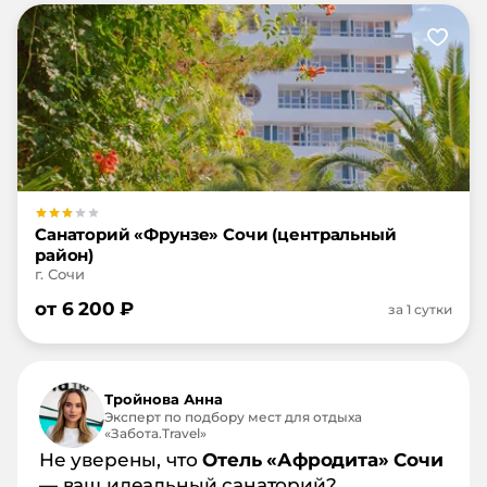
Санаторий «Фрунзе» Сочи (центральный
район)
г. Сочи
от
6 200
₽
за 1 сутки
Тройнова Анна
Эксперт по подбору мест для отдыха
«Забота.Travel»
Не уверены, что
Отель «Афродита» Сочи
— ваш идеальный санаторий?