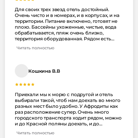
отеля они совсем недалеко. Рекомендуем!
Для своих трех звезд отель достойный.
Очень чисто и в номерах, и в корпусах, и на
территории. Питание включено, готовят не
плохо. Бассейны ухоженные, чистые, вода
обрабатывается, пляж очень близко,
территория оборудованная. Рядом есть
всякие развлечения, до которых не надо на
Читать полностью
такси долго ехать, плюс экскурсии
прикольные. Ставлю лайк.
Кошкина В.В
Приехали мы к морю с подругой и отель
выбирали такой, чтоб нам доехать во много
разных мест было удобно. У Афродиты как
раз расположение супер. Очень много
городского транспорта ходит рядом, можно
и до Красной поляны доехать, и до
океанариума, и до Сочи-парка. Мы везде-
Читать полностью
везде погуляли, получился очень