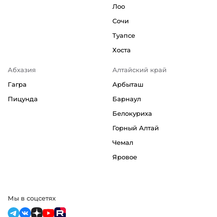
Лоо
Сочи
Туапсе
Хоста
Абхазия
Алтайский край
Гагра
Арбыташ
Пицунда
Барнаул
Белокуриха
Горный Алтай
Чемал
Яровое
Мы в соцсетях