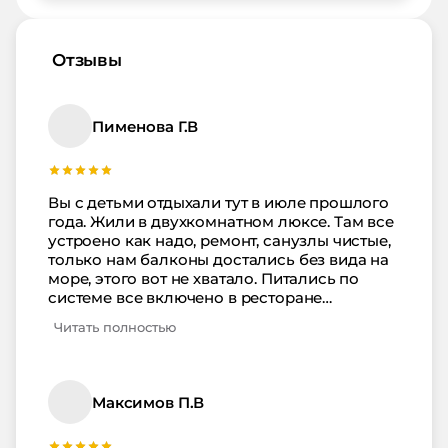
Отзывы
Пименова Г.В
Вы с детьми отдыхали тут в июле прошлого
года. Жили в двухкомнатном люксе. Там все
устроено как надо, ремонт, санузлы чистые,
только нам балконы достались без вида на
море, этого вот не хватало. Питались по
системе все включено в ресторане
Афродиты. Нас устроило как готовят, вкусно,
Читать полностью
разнообразно. Если вдруг хочется чего-то
сверх, то рядом очень много разных кафе,
баров и магазинов, можно в любой момент
купить все что угодно. Мы еще в океанариум
Максимов П.В
и дельфинарий с детьми съездили, тоже
программа там очень понравилась и от