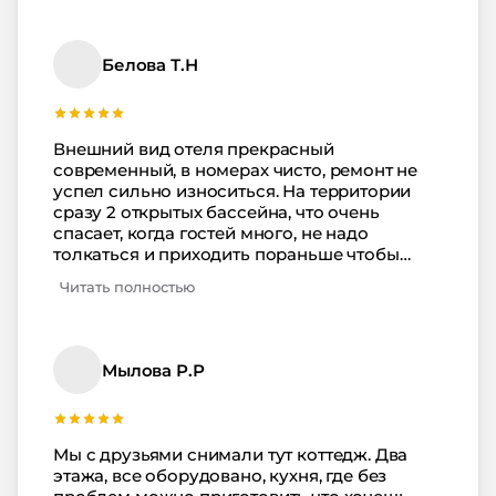
насыщенный отпуск. Спасибо!
Белова Т.Н
Внешний вид отеля прекрасный
современный, в номерах чисто, ремонт не
успел сильно износиться. На территории
сразу 2 открытых бассейна, что очень
спасает, когда гостей много, не надо
толкаться и приходить пораньше чтобы
занять место, плюс пляж совсем рядом,
Читать полностью
ухоженный, шезлонги и зонтики есть. Нас
все устроило.
Мылова Р.Р
Мы с друзьями снимали тут коттедж. Два
этажа, все оборудовано, кухня, где без