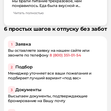
мы брали питание трехразовое, нам
понравилось. Еда была вкусной и
предлагали много всего на выбор. Номера
Читать полностью
чистые, ухоженные, без плесени и
неприятного запаха. Море очень чистое и
пляж тоже. Советуем этот отель.
6 простых шагов к отпуску без забот
Заявка
1
Вы оставляете заявку на нашем сайте или
звоните по телефону
8 (800) 351-01-54
Подбор
2
Менеджер уточняет все ваши пожелания и
подбирает лучший вариант «под вас»
Документы
3
Высылаем документы, подтверждающие
бронирование на Вашу почту