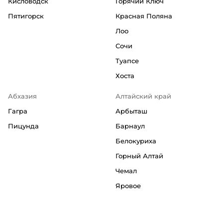
Кисловодск
Горячий Ключ
Пятигорск
Красная Поляна
Лоо
Сочи
Туапсе
Хоста
Абхазия
Алтайский край
Гагра
Арбыташ
Пицунда
Барнаул
Белокуриха
Горный Алтай
Чемал
Яровое