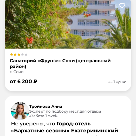
Санаторий «Фрунзе» Сочи (центральный
район)
г. Сочи
от
6 200
₽
за 1 сутки
Тройнова Анна
Эксперт по подбору мест для отдыха
«Забота.Travel»
Не уверены, что
Город-отель
«Бархатные сезоны» Екатерининский