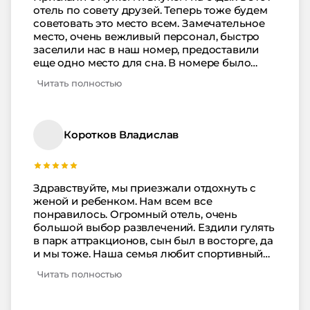
отель по совету друзей. Теперь тоже будем
советовать это место всем. Замечательное
место, очень вежливый персонал, быстро
заселили нас в наш номер, предоставили
еще одно место для сна. В номере было
уютно, чисто, убирались каждый день,
Читать полностью
выносили мусор, меняли постельное белье.
Что касается питания, мы не стали брать
полный пансион и кушали самостоятельно.
На такой огромной территории отеля очень
Коротков Владислав
много столовых и кафе, чтобы вкусно
покушать. Море и пляж нам тоже очень
понравились. Внук у нас уже большой и в
детскую комнату не ходил, но и для детей
Здравствуйте, мы приезжали отдохнуть с
постарше там тоже было чем заняться.
женой и ребенком. Нам всем все
Отпуск мы провели хорошо, еще раз
понравилось. Огромный отель, очень
спасибо вашему отелю за гостеприимство.
большой выбор развлечений. Ездили гулять
в парк аттракционов, сын был в восторге, да
и мы тоже. Наша семья любит спортивный
отдых, мы брали на прокат велосипеды и
Читать полностью
катались по набережной, а еще нас очень
порадовало наличие спортивных площадок,
бассейнов и тренажерного зала. Питание у