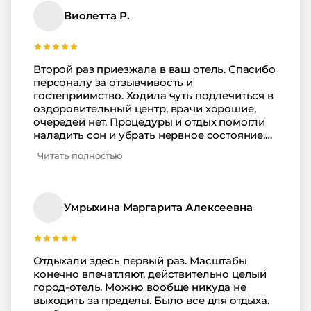
нас было трехразовое. Еда была вполне
Виолетта Р.
вкусной. На пляже все предусмотрено для
комфорта людей. Спасибо отелю за
гостеприимство.
Второй раз приезжала в ваш отель. Спасибо
персоналу за отзывчивость и
гостеприимство. Ходила чуть подлечиться в
оздоровительный центр, врачи хорошие,
очередей нет. Процедуры и отдых помогли
наладить сон и убрать нервное состояние.
Питалась самостоятельно, большой выбор
Читать полностью
заведений на территории. Везде очень
вкусно кормят. Еще посещала спортзал.
Тренажеры в хорошем состоянии, не
разваливаются. Пляж чистый, все на
Умрыхина Маргарита Алексеевна
высшем уровне.
Отдыхали здесь первый раз. Масштабы
конечно впечатляют, действительно целый
город-отель. Можно вообще никуда не
выходить за пределы. Было все для отдыха.