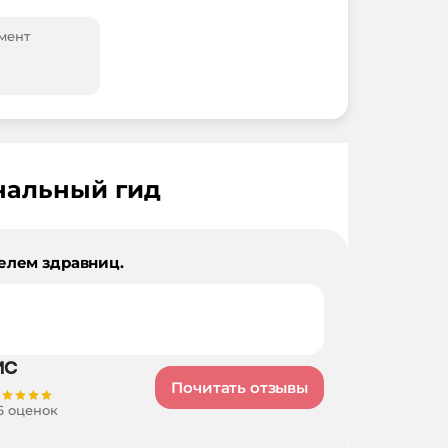
мент
нальный гид
елем здравниц.
Почитать отзывы
6 оценок