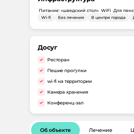
Питание: «шведский стол»
WiFi
Для пен
Wi-fi
Без лечения
В центре города
Досуг
Ресторан
Пешие прогулки
wi-fi на территории
Камера хранения
Конференц-зал
Об объекте
Лечение