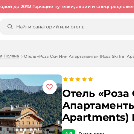
годой до 20%! Горящие путевки, акции и спецпредложе
я Поляна
Отель «Роза Ски Инн Апартаменты» (Rosa Ski Inn Ap
Отель «Роза
Апартаменты»
Apartments)
4.9
0
отзывов