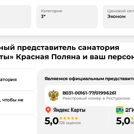
Категория
Ценовой сег
3*
Эконом
ьный представитель санатория
нты
»
Красная Поляна
и ваш персо
Являемся официальным представит
натория
В031-00161-77/01996261
Реестровый номер в Ростуризме
, чтобы не
5,0
5,0
126 оценок
8