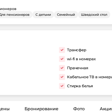
сионеров
Для пенсионеров
С детьми
Семейный
Шведский стол
Трансфер
wi-fi в номерах
Прачечная
Кабельное ТВ в номер
Стирка белья
Цены
Бронирование
Фото
Акци