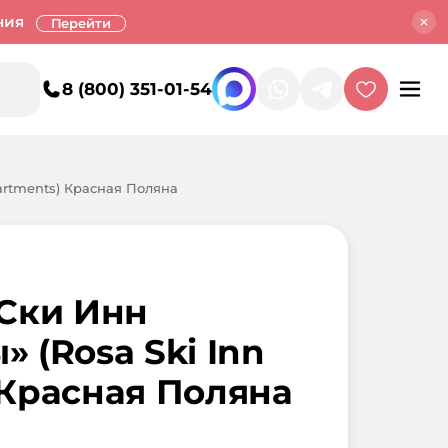
ния
Перейти
8 (800) 351-01-54
artments) Красная Поляна
 Ски Инн
 (Rosa Ski Inn
 Красная Поляна