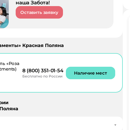
наша Забота!
Оставить заявку
таменты
»
Красная Поляна
ль «Роза
tments)
8 (800) 351-01-54
Наличие мест
Бесплатно по России
рии
Поляна
⌄