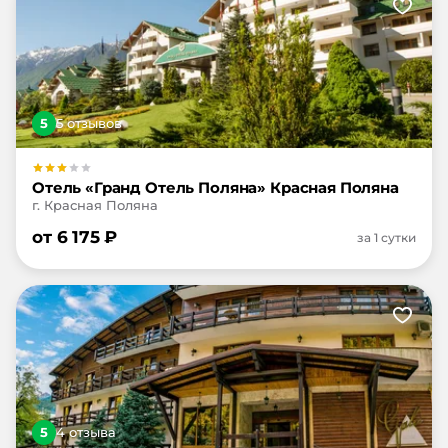
5
5
отзыв
ов
Отель «Гранд Отель Поляна» Красная Поляна
г. Красная Поляна
от
6 175
₽
за 1 сутки
5
4
отзыв
а