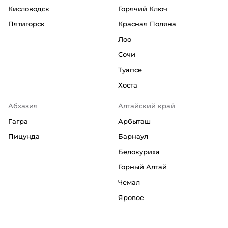
Кисловодск
Горячий Ключ
Пятигорск
Красная Поляна
Лоо
Сочи
Туапсе
Хоста
Абхазия
Алтайский край
Гагра
Арбыташ
Пицунда
Барнаул
Белокуриха
Горный Алтай
Чемал
Яровое