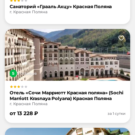
Санаторий «Грааль Ахцу» Красная Поляна
г. Красная Поляна
5
5
отзыв
ов
Отель «Сочи Марриотт Красная поляна» (Sochi
Marriott Krasnaya Polyana) Красная Поляна
г. Красная Поляна
от
13 228
₽
за 1 сутки