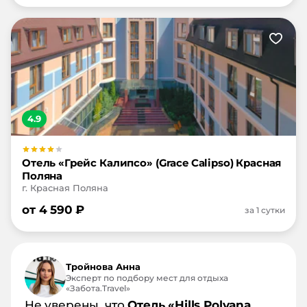
4.9
Отель «Грейс Калипсо» (Grace Calipso) Красная
Поляна
г. Красная Поляна
от
4 590
₽
за 1 сутки
Тройнова Анна
Эксперт по подбору мест для отдыха
«Забота.Travel»
Не уверены, что
Отель «Hills Polyana