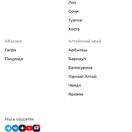
Лоо
Сочи
Туапсе
Хоста
Абхазия
Алтайский край
Гагра
Арбыташ
Пицунда
Барнаул
Белокуриха
Горный Алтай
Чемал
Яровое
Мы в соцсетях