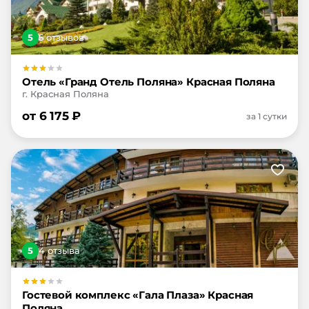
5
5
отзыв
ов
Отель «Гранд Отель Поляна» Красная Поляна
г. Красная Поляна
от
6 175
₽
за 1 сутки
5
4
отзыв
а
Гостевой комплекс «Гала Плаза» Красная
Поляна