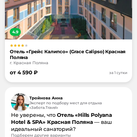
4.9
Отель «Грейс Калипсо» (Grace Calipso) Красная
Поляна
г. Красная Поляна
от
4 590
₽
за 1 сутки
Тройнова Анна
Эксперт по подбору мест для отдыха
«Забота.Travel»
Не уверены, что
Отель «Hills Polyana
Hotel & SPA» Красная Поляна
— ваш
идеальный санаторий?
Подберем другие варианты