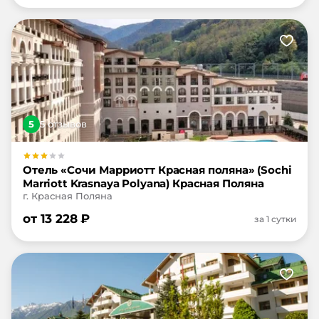
5
5
отзыв
ов
Отель «Сочи Марриотт Красная поляна» (Sochi
Marriott Krasnaya Polyana) Красная Поляна
г. Красная Поляна
от
13 228
₽
за 1 сутки