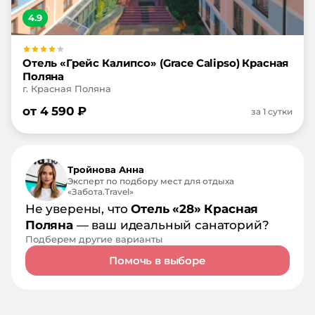
4.9
Отель «Грейс Калипсо» (Grace Calipso) Красная
Поляна
г. Красная Поляна
от
4 590
₽
за 1 сутки
Тройнова Анна
Эксперт по подбору мест для отдыха
«Забота.Travel»
Не уверены, что
Отель «28» Красная
Поляна
— ваш идеальный санаторий?
Подберем другие варианты
Помочь в выборе