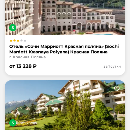
5
5
отзыв
ов
Отель «Сочи Марриотт Красная поляна» (Sochi
Marriott Krasnaya Polyana) Красная Поляна
г. Красная Поляна
от
13 228
₽
за 1 сутки
5
5
отзыв
ов