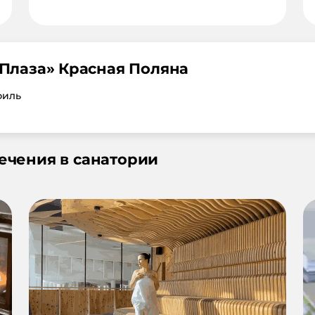
 Плаза
»
Красная Поляна
филь
лечения в санатории