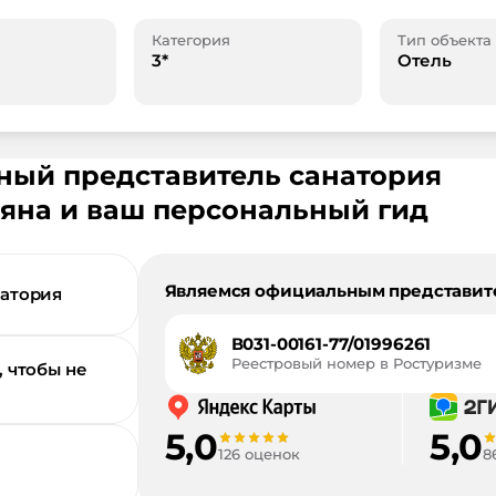
Категория
Тип объекта
3*
Отель
ьный представитель санатория
яна
и ваш персональный гид
Являемся официальным представит
натория
В031-00161-77/01996261
Реестровый номер в Ростуризме
, чтобы не
5,0
5,0
126 оценок
8