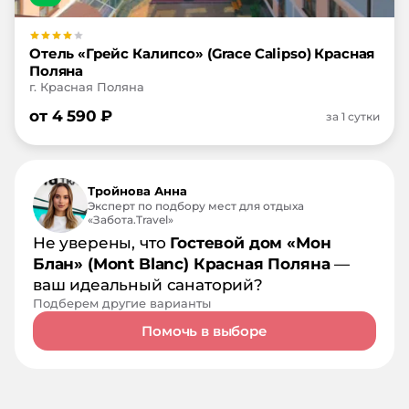
Отель «Грейс Калипсо» (Grace Calipso) Красная
Поляна
г. Красная Поляна
от
4 590
₽
за 1 сутки
Тройнова Анна
Эксперт по подбору мест для отдыха
«Забота.Travel»
Не уверены, что
Гостевой дом «Мон
Блан» (Mont Blanc) Красная Поляна
—
ваш идеальный санаторий?
Подберем другие варианты
Помочь в выборе