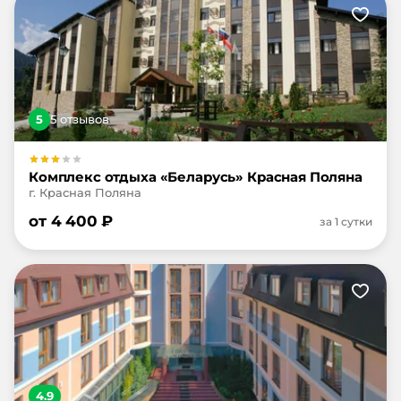
5
5
отзыв
ов
Комплекс отдыха «Беларусь» Красная Поляна
г. Красная Поляна
от
4 400
₽
за 1 сутки
4.9