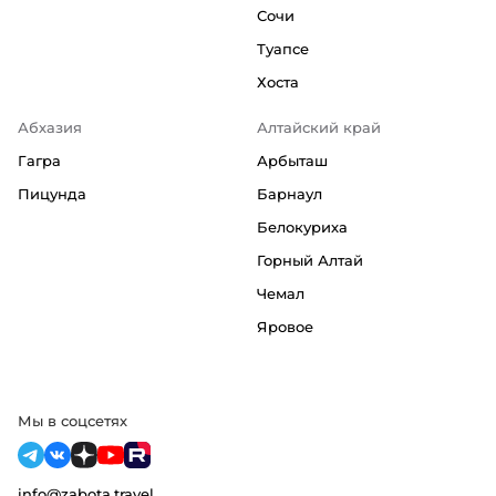
Сочи
Туапсе
Хоста
Абхазия
Алтайский край
Гагра
Арбыташ
Пицунда
Барнаул
Белокуриха
Горный Алтай
Чемал
Яровое
Мы в соцсетях
info@zabota.travel