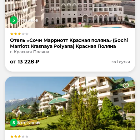
5
5
отзыв
ов
Отель «Сочи Марриотт Красная поляна» (Sochi
Marriott Krasnaya Polyana) Красная Поляна
г. Красная Поляна
от
13 228
₽
за 1 сутки
5
5
отзыв
ов