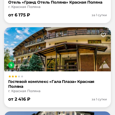
Отель «Гранд Отель Поляна» Красная Поляна
г. Красная Поляна
от
6 175
₽
за 1 сутки
5
4
отзыв
а
Гостевой комплекс «Гала Плаза» Красная
Поляна
г. Красная Поляна
от
2 416
₽
за 1 сутки