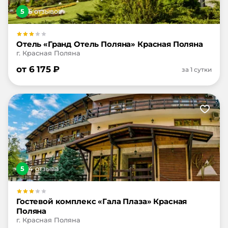
5
5
отзыв
ов
Отель «Гранд Отель Поляна» Красная Поляна
г. Красная Поляна
от
6 175
₽
за 1 сутки
5
4
отзыв
а
Гостевой комплекс «Гала Плаза» Красная
Поляна
г. Красная Поляна