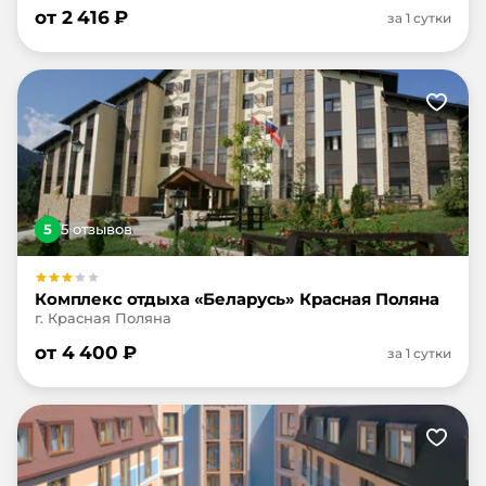
от
2 416
₽
за 1 сутки
5
5
отзыв
ов
Комплекс отдыха «Беларусь» Красная Поляна
г. Красная Поляна
от
4 400
₽
за 1 сутки