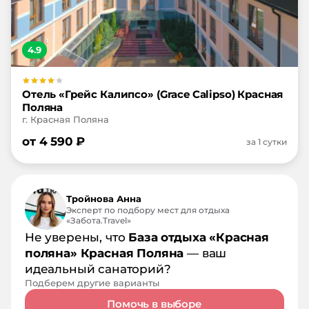
4.9
Отель «Грейс Калипсо» (Grace Calipso) Красная
Поляна
г. Красная Поляна
от
4 590
₽
за 1 сутки
Тройнова Анна
Эксперт по подбору мест для отдыха
«Забота.Travel»
Не уверены, что
База отдыха «Красная
поляна» Красная Поляна
— ваш
идеальный санаторий?
Подберем другие варианты
Помочь в выборе