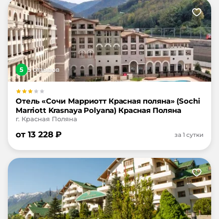
5
5
отзыв
ов
Отель «Сочи Марриотт Красная поляна» (Sochi
Marriott Krasnaya Polyana) Красная Поляна
г. Красная Поляна
от
13 228
₽
за 1 сутки