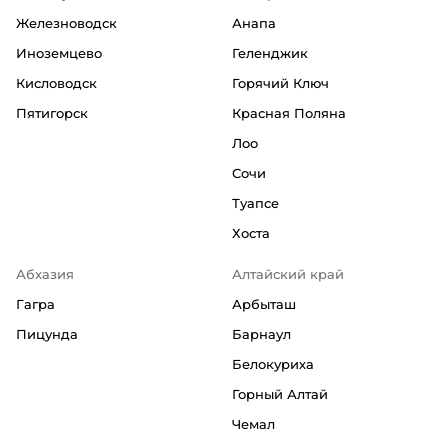
Железноводск
Анапа
Иноземцево
Геленджик
Кисловодск
Горячий Ключ
Пятигорск
Красная Поляна
Лоо
Сочи
Туапсе
Хоста
Абхазия
Алтайский край
Гагра
Арбыташ
Пицунда
Барнаул
Белокуриха
Горный Алтай
Чемал