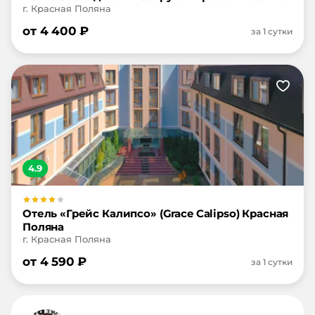
г. Красная Поляна
от
4 400
₽
за 1 сутки
4.9
Отель «Грейс Калипсо» (Grace Calipso) Красная
Поляна
г. Красная Поляна
от
4 590
₽
за 1 сутки