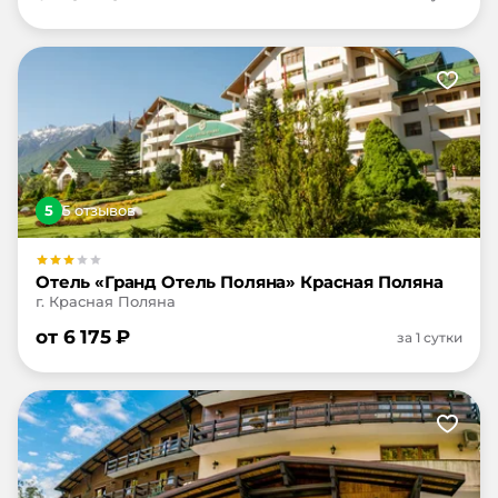
5
5
отзыв
ов
Отель «Гранд Отель Поляна» Красная Поляна
г. Красная Поляна
от
6 175
₽
за 1 сутки