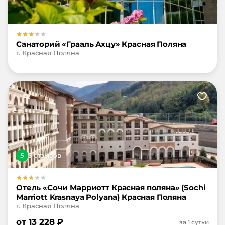
Санаторий «Грааль Ахцу» Красная Поляна
г. Красная Поляна
5
5
отзыв
ов
Отель «Сочи Марриотт Красная поляна» (Sochi
Marriott Krasnaya Polyana) Красная Поляна
г. Красная Поляна
от
13 228
₽
за 1 сутки