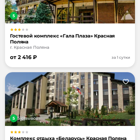
5
4
отзыв
а
Гостевой комплекс «Гала Плаза» Красная
Поляна
г. Красная Поляна
от
2 416
₽
за 1 сутки
5
5
отзыв
ов
Комплекс отдыха «Беларусь» Красная Поляна