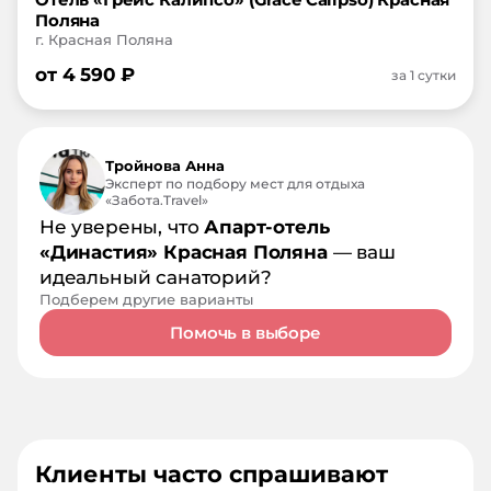
Поляна
г. Красная Поляна
от
4 590
₽
за 1 сутки
Тройнова Анна
Эксперт по подбору мест для отдыха
«Забота.Travel»
Не уверены, что
Апарт-отель
«Династия» Красная Поляна
— ваш
идеальный санаторий?
Подберем другие варианты
Помочь в выборе
Клиенты часто спрашивают