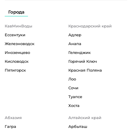
Города
КавМинВоды
Краснодарский край
Ессентуки
Адлер
Железноводск
Анапа
Иноземцево
Геленджик
Кисловодск
Горячий Ключ
Пятигорск
Красная Поляна
Лоо
Сочи
Туапсе
Хоста
Абхазия
Алтайский край
Гагра
Арбыташ