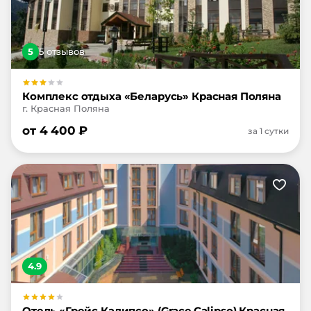
5
5
отзыв
ов
Комплекс отдыха «Беларусь» Красная Поляна
г. Красная Поляна
от
4 400
₽
за 1 сутки
4.9
Отель «Грейс Калипсо» (Grace Calipso) Красная