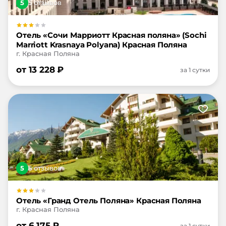
5
5
отзыв
ов
Отель «Сочи Марриотт Красная поляна» (Sochi
Marriott Krasnaya Polyana) Красная Поляна
г. Красная Поляна
от
13 228
₽
за 1 сутки
5
5
отзыв
ов
Отель «Гранд Отель Поляна» Красная Поляна
г. Красная Поляна
от
6 175
₽
за 1 сутки