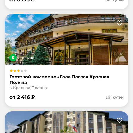
5
4
отзыв
а
Гостевой комплекс «Гала Плаза» Красная
Поляна
г. Красная Поляна
от
2 416
₽
за 1 сутки