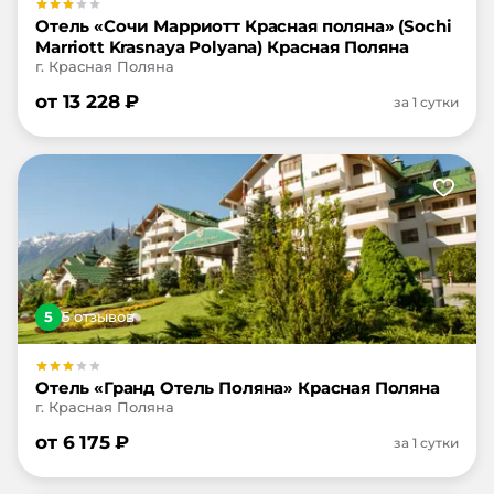
Отель «Сочи Марриотт Красная поляна» (Sochi
Marriott Krasnaya Polyana) Красная Поляна
г. Красная Поляна
от
13 228
₽
за 1 сутки
5
5
отзыв
ов
Отель «Гранд Отель Поляна» Красная Поляна
г. Красная Поляна
от
6 175
₽
за 1 сутки