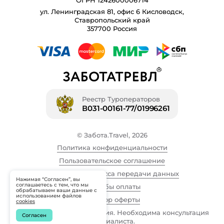
ОГРН 1242600006714
ул. Ленинградская 81, офис 6 Кисловодск,
Ставропольский край
357700 Россия
Реестр Туроператоров
В031-00161-77/01996261
© Забота.Travel, 2026
Политика конфиденциальности
Пользовательское соглашение
Описание процесса передачи данных
Нажимая “Согласен”, вы
соглашаетесь с тем, что мы
Способы оплаты
обрабатываем ваши данные с
использованием файлов
Договор оферты
cookies
Имеются противопоказания. Необходима консультация
Согласен
специалиста.