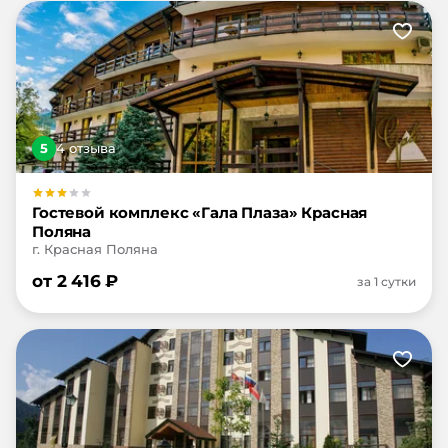
5
4
отзыв
а
Гостевой комплекс «Гала Плаза» Красная
Поляна
г. Красная Поляна
от
2 416
₽
за 1 сутки