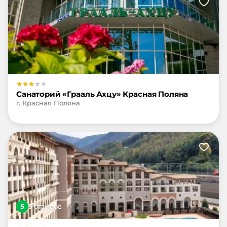
Санаторий «Грааль Ахцу» Красная Поляна
г. Красная Поляна
5
5
отзыв
ов