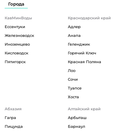
Города
КавМинВоды
Краснодарский край
Ессентуки
Адлер
Железноводск
Анапа
Иноземцево
Геленджик
Кисловодск
Горячий Ключ
Пятигорск
Красная Поляна
Лоо
Сочи
Туапсе
Хоста
Абхазия
Алтайский край
Гагра
Арбыташ
Пицунда
Барнаул