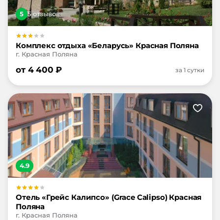
5
5
отзыв
ов
Комплекс отдыха «Беларусь» Красная Поляна
г. Красная Поляна
от
4 400
₽
за 1 сутки
4.9
Отель «Грейс Калипсо» (Grace Calipso) Красная
Поляна
г. Красная Поляна