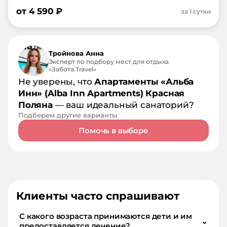
от
4 590
₽
за 1 сутки
Тройнова Анна
Эксперт по подбору мест для отдыха
«Забота.Travel»
Не уверены, что
Апартаменты «Альба
Инн» (Alba Inn Apartments) Красная
Поляна
— ваш идеальный санаторий?
Подберем другие варианты
Помочь в выборе
Клиенты часто спрашивают
С какого возраста принимаются дети и им
⌄
предоставляется лечение?