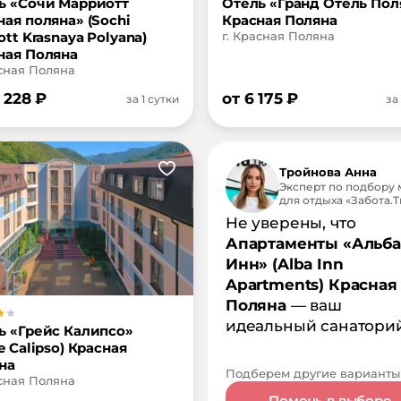
ь «Сочи Марриотт
Отель «Гранд Отель Пол
ная поляна» (Sochi
Красная Поляна
ott Krasnaya Polyana)
г. Красная Поляна
ная Поляна
асная Поляна
 228
₽
от
6 175
₽
за 1 сутки
за
Тройнова Анна
Эксперт по подбору 
для отдыха «Забота.Tr
Не уверены, что
Апартаменты «Альба
Инн» (Alba Inn
Apartments) Красная
Поляна
— ваш
идеальный санатори
ь «Грейс Калипсо»
e Calipso) Красная
на
Подберем другие варианты
асная Поляна
Помочь в выборе