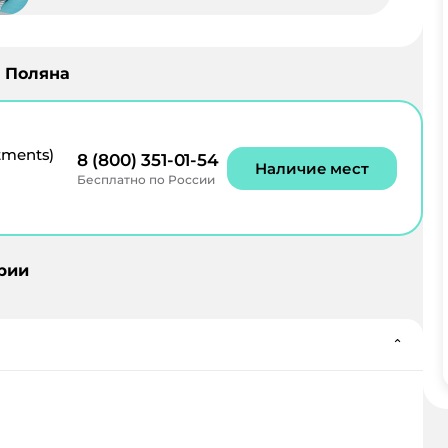
 Поляна
tments)
8 (800) 351-01-54
Наличие мест
Бесплатно по России
рии
⌄