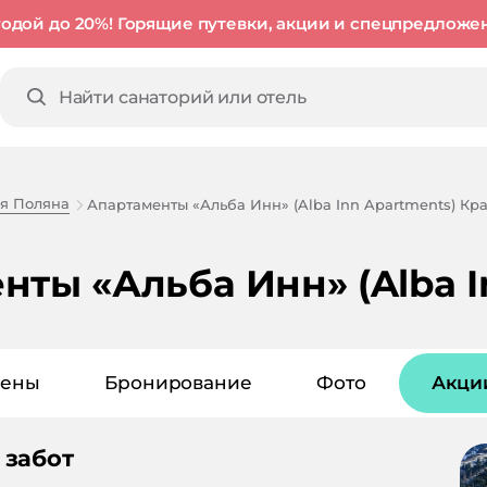
годой до 20%! Горящие путевки, акции и спецпредложе
я Поляна
Апартаменты «Альба Инн» (Alba Inn Apartments) Кр
ты «Альба Инн» (Alba I
ены
Бронирование
Фото
Акци
 забот