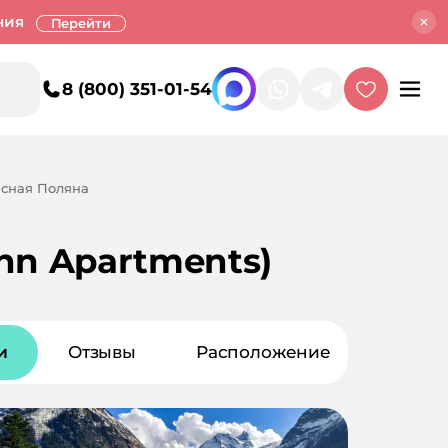
ния
Перейти
8 (800) 351-01-54
асная Поляна
nn Apartments)
и
Отзывы
Расположение