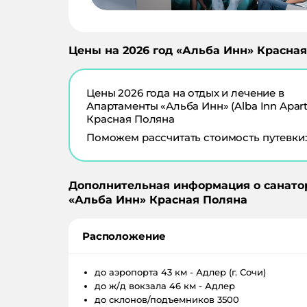
Цены на
2026
год «
Альба Инн
»
Красная
Цены
2026
года на отдых и лечение в
Апартаменты «Альба Инн» (Alba Inn Apar
Красная Поляна
Поможем рассчитать стоимость путевки:
Дополнительная информация о санато
«
Альба Инн
»
Красная Поляна
Расположение
до аэропорта
43 км - Адлер (г. Сочи)
до ж/д вокзала
46 км - Адлер
до склонов/подъемников
3500