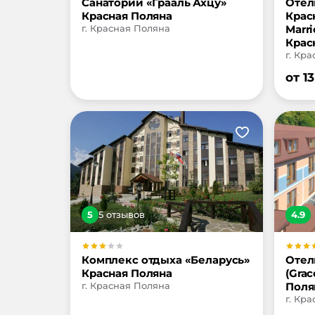
Санаторий «Грааль Ахцу»
Отел
Красная Поляна
Крас
г. Красная Поляна
Marri
Крас
г. Кр
от
13
5
5
отзыв
ов
4.9
Комплекс отдыха «Беларусь»
Отел
Красная Поляна
(Grac
г. Красная Поляна
Поля
г. Кр