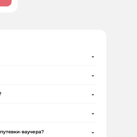
⌄
⌄
?
⌄
⌄
 путевки-ваучера?
⌄