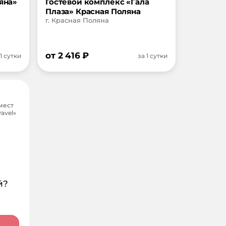
яна»
Гостевой комплекс «Гала
Плаза» Красная Поляна
г. Красная Поляна
от
2 416
₽
 1 сутки
за 1 сутки
мест
avel»
й?