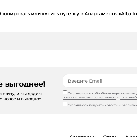
ить путевку в Апартаменты «Alba Inn Apartments» / «Альба Инн» Красная
е выгоднее!
ю почту, и мы дадим
Соглашаюсь на обработку персональных д
пользовательским соглашением
и
политикой
то новое и выгодное
Соглашаюсь получать
новости и рассылк