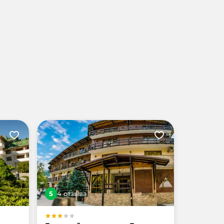
5
4
отзыв
а