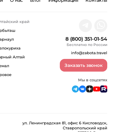
ии
О нас
Блог
Информация
Контакты
лтайский край
рбыташ
8 (800) 351-01-54
арнаул
Бесплатно по России
елокуриха
info@zabota.travel
орный Алтай
Заказать звонок
емал
ровое
Мы в соцсетях
ул. Ленинградская 81, офис 6 Кисловодск,
Ставропольский край