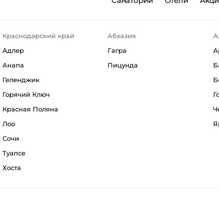
Санатории
Отели
Акц
Краснодарский край
Абхазия
А
Адлер
Гагра
А
Анапа
Пицунда
Б
Геленджик
Б
Горячий Ключ
Г
Красная Поляна
Ч
Лоо
Я
Сочи
Туапсе
Хоста