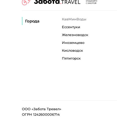
КавМинВоды
Города
Ессентуки
Железноводск
Иноземцево
Кисловодск
Пятигорск
ООО «Забота Тревел»
ОГРН 1242600006714