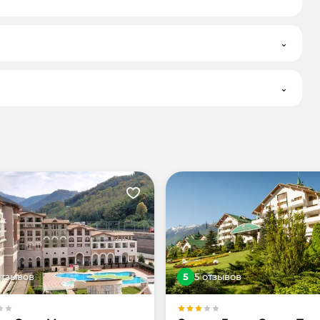
⌄
⌄
тзыв
ов
5
5
отзыв
ов