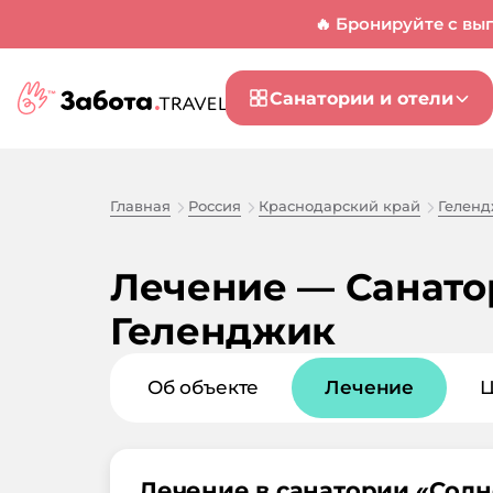
🔥 Бронируйте с вы
Санатории и отели
Главная
Россия
Краснодарский край
Гелен
Лечение — Санато
Геленджик
Об объекте
Лечение
Лечение в санатории «
Солн