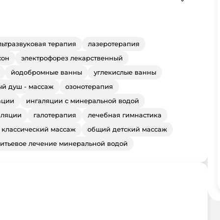
льтразвуковая терапия
лазеротерапия
сон
электрофорез лекарственный
йодобромные ванны
углекислые ванны
й душ - массаж
озонотерапия
ации
ингаляции с минеральной водой
аляции
галотерапия
лечебная гимнастика
 классический массаж
общий детский массаж
итьевое лечение минеральной водой