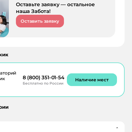
Оставьте заявку — остальное
наша Забота!
Оставить заявку
жик
аторий
8 (800) 351-01-54
ик
Наличие мест
Бесплатно по России
рии
⌄