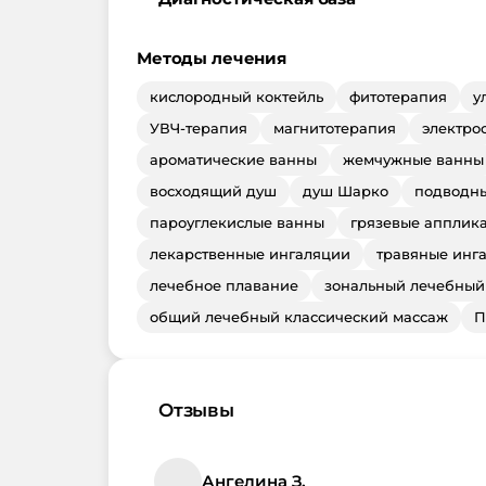
Методы лечения
кислородный коктейль
фитотерапия
у
УВЧ-терапия
магнитотерапия
электро
ароматические ванны
жемчужные ванны
восходящий душ
душ Шарко
подводны
пароуглекислые ванны
грязевые апплик
лекарственные ингаляции
травяные инг
лечебное плавание
зональный лечебный
общий лечебный классический массаж
П
Отзывы
Ангелина З.