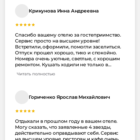
постоянно. Все в номере было оборудовано
ровно на столько, на сколько было
Крикунова Инна Андреевна
заявлено при бронировании. Пляж не очень
далеко, чистый с множеством развлечений.
Рекомендуем это место.
Спасибо вашему отелю за гостеприимство.
Сервис просто на высшем уровне!
Встретили, оформили, помогли заселиться.
Отпуск прошел хорошо, тихо и спокойно.
Номера очень уютные, светлые, с хорошим
ремонтом. Кушать ходили не только в
ресторан в отеле, но и в кафе и бары в
Читать полностью
поселке. Хотя еда в ресторане бесподобная.
Повара молодцы. Бассейны чистые, вода не
воняет хлоркой. Сауна просто отличная.
Шоу программы интересные и веселые.
Гориченко Ярослав Михайлович
Пляж не далеко, на нем много развлечений.
Советуем ваш отель для отдыха.
Отдыхали в прошлом году в вашем отеле.
Могу сказать, что заявленные 4 звезды,
действительно оправдывают себя. Сервис
на высшем уровне, ресторан и кафе очень