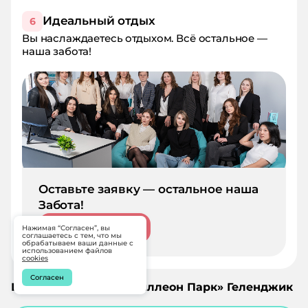
Идеальный отдых
6
Вы наслаждаетесь отдыхом. Всё остальное —
наша забота!
Оставьте заявку — остальное наша
Забота!
Оставить заявку
Нажимая “Согласен”, вы
соглашаетесь с тем, что мы
обрабатываем ваши данные с
использованием файлов
cookies
Согласен
Цены на
2026
год «
Ахиллеон Парк
»
Геленджик