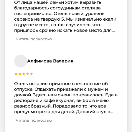
От лица нашей семьи хотим выразить
благодарность сотрудникам отеля за
гостеприимство. Отель новый, уровень
сервиса на твердую 5. Мы изначально ехали
в другое место, но так случилось, что
пришлось срочно искать новое место для
отдыха. нашли этот отель и по счастливой
Читать полностью
случайности был свободный номер. Нас
доброжелательно встретили и быстро
заселили. Номер был чистый и уютный.
Кушать ходили и в кафе, и в ресторан.
Алфимова Валерия
Разнообразно, вкусно, большой выбор
блюд, в общем питание в отеле достойное.
Погода первые пару дней отпуска была не
очень, на море был небольшой шторм и
Отель оставил приятное впечатление об
очень спасал бассейн и лежаки. Можно
отпуске. Отдыхать приезжали с мужем и
было позагорать и поплавать. Отменные
дочкой. Здесь нам очень понравилось. Еда в
коктейли на баре. Мы остались довольны,
ресторане и кафе вкусная, выбор в меню
отпуск удался, в следующий раз 100%
разнообразный. Порадовало то, что все
только к вам.
предусмотрено для детей. Детский стул в
ресторане был очень кстати и «лягушатник»
Читать полностью
в бассейне просто супер, в нем очень мелко.
Номер в отеле был чистый, в нем убирались