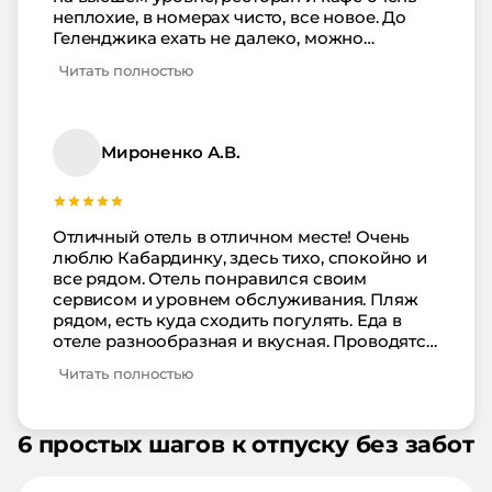
неплохие, в номерах чисто, все новое. До
Геленджика ехать не далеко, можно
съездить в аквапарк и в парках погулять.
Читать полностью
Кстати совсем рядом с отелем тоже
неплохой парк, подходит для вечерней
прогулки. В самом отеле тоже есть чем
заняться. Тренажеры, сауна, бассейны,
Мироненко А.В.
вкусные коктейли. В общем отдых прошел
успешно, думаю придем сюда снова.
Отличный отель в отличном месте! Очень
люблю Кабардинку, здесь тихо, спокойно и
все рядом. Отель понравился своим
сервисом и уровнем обслуживания. Пляж
рядом, есть куда сходить погулять. Еда в
отеле разнообразная и вкусная. Проводятся
разные шоу, анимации, хорошая сауна и
Читать полностью
чистые бассейны. Спасибо вам за хорошо
проведенный отпуск.
6 простых шагов к отпуску без забот