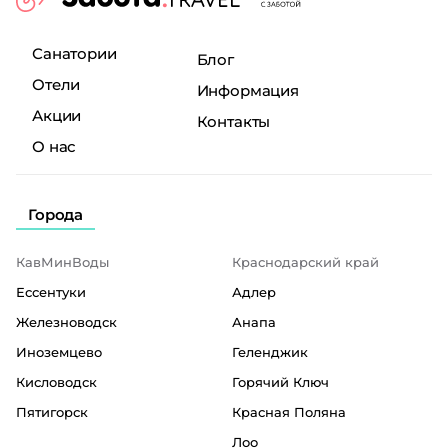
Санатории
Блог
Отели
Информация
Акции
Контакты
О нас
Города
КавМинВоды
Краснодарский край
Ессентуки
Адлер
Железноводск
Анапа
Иноземцево
Геленджик
Кисловодск
Горячий Ключ
Пятигорск
Красная Поляна
Лоо