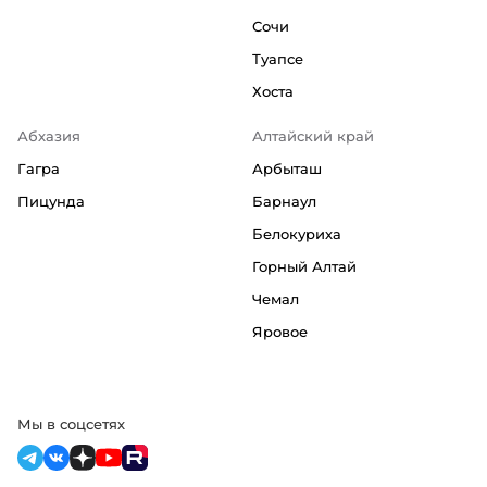
Сочи
Туапсе
Хоста
Абхазия
Алтайский край
Гагра
Арбыташ
Пицунда
Барнаул
Белокуриха
Горный Алтай
Чемал
Яровое
Мы в соцсетях