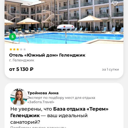
5
5
отзыв
ов
Отель «Южный дом» Геленджик
г. Геленджик
от
5 130
₽
за 1 сутки
Тройнова Анна
Эксперт по подбору мест для отдыха
«Забота.Travel»
Не уверены, что
База отдыха «Терем»
Геленджик
— ваш идеальный
санаторий?
Подберем другие варианты