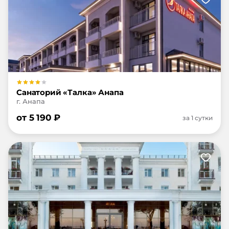
Санаторий «Талка» Анапа
г. Анапа
от
5 190
₽
за 1 сутки