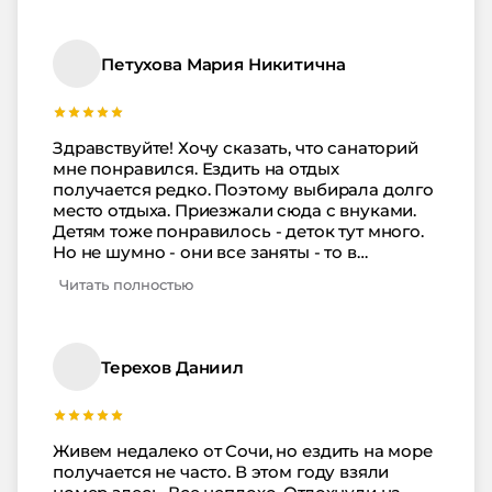
но туда мы не ходили - предпочитали на
свежем воздухе. Кстати, море недалеко
совсем. Есть большой собственный пляж у
Петухова Мария Никитична
санатория там. Отличное место!
Здравствуйте! Хочу сказать, что санаторий
мне понравился. Ездить на отдых
получается редко. Поэтому выбирала долго
место отдыха. Приезжали сюда с внуками.
Детям тоже понравилось - деток тут много.
Но не шумно - они все заняты - то в
бассейне, то играют с воспитателем. Наши
Читать полностью
любили ходить в столовую, интересно было
самим выбирать то что кушать. Мы с
супругом тоже хорошо отдохнули, на
солнышке погрелись. Благодарим за такое
Терехов Даниил
чудесное место.
Живем недалеко от Сочи, но ездить на море
получается не часто. В этом году взяли