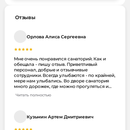
Отзывы
Орлова Алиса Сергеевна
Мне очень понравился санаторий. Как и
обещала - пишу отзыв. Приветливый
персонал, добрые и отзывчивые
сотрудники. Всегда улыбаются - по крайней,
мере нам улыбались. Во дворе санатория
много дорожек, где можно прогуляться и
даже уединиться. Для деток много всяких
Читать полностью
праздников и игр устраивают. нашему
понравилось. В столовой еду три раза в
день - всегда все вкусное, разнооюбразное.
Номер уютный был, с теневой стороны,
Кузьмин Артем Дмитриевич
потому не жарко ни разу не было. Я много
спала, пока муж с ребенком развлекался -