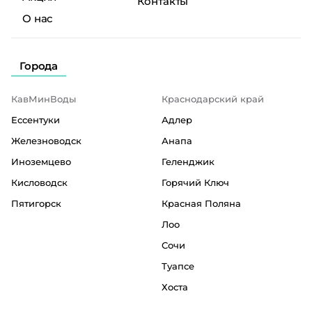
Контакты
О нас
Города
КавМинВоды
Краснодарский край
Ессентуки
Адлер
Железноводск
Анапа
Иноземцево
Геленджик
Кисловодск
Горячий Ключ
Пятигорск
Красная Поляна
Лоо
Сочи
Туапсе
Хоста