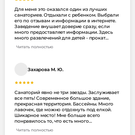
как этого мне не хватало! приедем сюда еще
раз обязательно! За отдыхом, спокойным
Для меня это оказался один из лучших
сном и вкуснейшими сырниками со
санаториев. Отдыхали с ребенком. Выбрали
сметаной и вареньем. Особый привет
его по отзывам и информации в интернете.
девочкам с кухни - Арсюша с ними большую
Заведение внушает доверие сразу, если
дружбу водил! Спасибо вам!
много предоставляет информации. Здесь
много развлечений для детей - прокат
велосипедов нам особенно пришелся по
Читать полностью
душе. И бассейн. Да, и в детскую комнату
ходили часто - там с детьми играют, читают,
рисуют, весело - самому в садик захотелось.
Жене понравились бассейны, территория,
Захарова М. Ю.
спа-процедуры. Я хочу отметить кухню. Еда,
как домашняя, сытно и вкусно,
разнообразная - что редкость в санаториях.
Особо хочу отметить соотношение цены и
Санаторий явно не три звезды. Заслуживает
качества. Здесь все сбалансировано!
все пять! Современное большое здание,
Рекомендую!
прекрасная территория. Бассейны. Много
лавочек, где можно отдохнуть под елкой.
Шикарное место! Мне больше всего
понравилось то, что есть много
малоэтажных домиков, где мало номеров и
Читать полностью
мало соседей. Бассейн есть и в помещении,