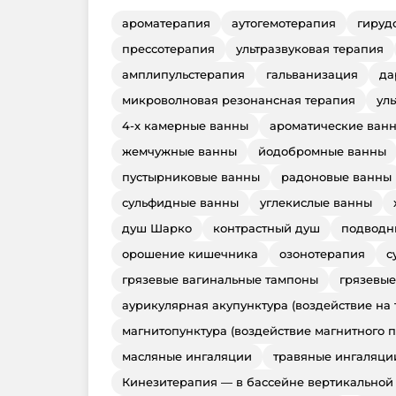
ароматерапия
аутогемотерапия
гируд
прессотерапия
ультразвуковая терапия
амплипульстерапия
гальванизация
да
микроволновая резонансная терапия
ул
4-х камерные ванны
ароматические ван
жемчужные ванны
йодобромные ванны
пустырниковые ванны
радоновые ванны
сульфидные ванны
углекислые ванны
душ Шарко
контрастный душ
подводн
орошение кишечника
озонотерапия
с
грязевые вагинальные тампоны
грязевые
аурикулярная акупунктура (воздействие на
магнитопунктура (воздействие магнитного п
масляные ингаляции
травяные ингаляци
Кинезитерапия — в бассейне вертикальной