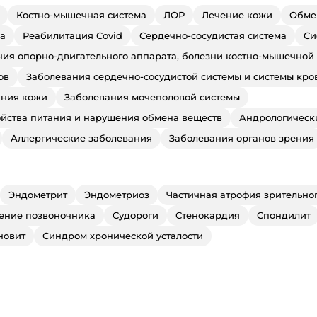
Костно-мышечная система
ЛОР
Лечение кожи
Обме
а
Реабилитация Covid
Сердечно-сосудистая система
Си
ия опорно-двигательного аппарата, болезни костно-мышечной
ов
Заболевания сердечно-сосудистой системы и системы кр
ания кожи
Заболевания мочеполовой системы
ойства питания и нарушения обмена веществ
Андрологическ
Аллергические заболевания
Заболевания органов зрения
Эндометрит
Эндометриоз
Частичная атрофия зрительно
ение позвоночника
Судороги
Стенокардия
Спондилит
новит
Синдром хронической усталости