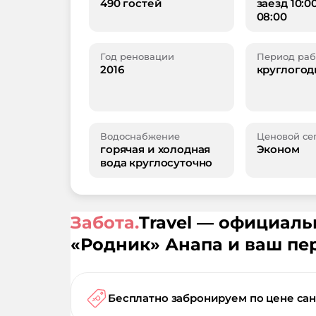
490 гостей
заезд 10:0
08:00
Год реновации
Период раб
2016
круглогод
Водоснабжение
Ценовой се
горячая и холодная
Эконом
вода круглосуточно
Забота.
Travel — официал
«
Родник
»
Анапа
и ваш пе
Бесплатно забронируем по цене са