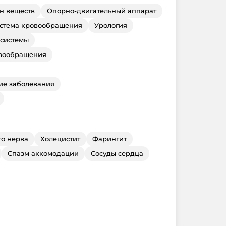
н веществ
Опорно-двигательный аппарат
стема кровообращения
Урология
 системы
овообращения
ие заболевания
го нерва
Холецистит
Фарингит
Спазм аккомодации
Сосуды сердца