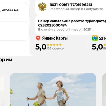
В031-00161-77/01996261
Реестровый номер в Ростуризме
, чтобы не
Номер санатория в реестре туроперато
С232025000474
Включён в реестр
1 января 2025 г.
5,0
5,0
126 оценок
8
ории