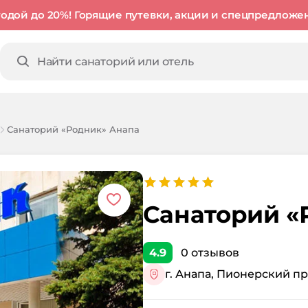
годой до 20%! Горящие путевки, акции и спецпредложе
Санаторий «Родник» Анапа
Санаторий «
4.9
0
отзывов
г. Анапа, Пионерский про