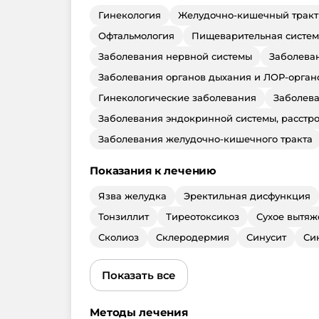
Гинекология
Желудочно-кишечный тракт
Офтальмология
Пищеварительная систем
Заболевания нервной системы
Заболеван
Заболевания органов дыхания и ЛОР-орган
Гинекологические заболевания
Заболев
Заболевания эндокринной системы, расстр
Заболевания желудочно-кишечного тракта
Показания к лечению
Язва желудка
Эректильная дисфункция
Тонзиллит
Тиреотоксикоз
Сухое вытяж
Сколиоз
Склеродермия
Синусит
Си
Показать все
Методы лечения