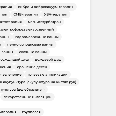
ерапия
вибро-и вибровакуум-терапия
апия
СМВ-терапия
УВЧ-терапия
нитотерапия
магнитотурботрон
электрофорез лекарственный
ванны
гидромассажные ванны
ы
пенно-солодковые ванны
 ванны
соляные ванны
восходящий душ
дождевой душ
ошения
орошение десен
рязелечение
грязевые аппликации
к акупунктура (акупунктура на кистях рук)
пунктура (целебральная)
лекарственные ингаляции
итерапия — групповая