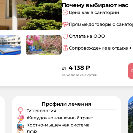
Почему выбирают нас
Цена как в санатории
Прямые договоры с санат
Оплата на ООО
Сопровождение в отдыхе +
4 138
₽
от
за человека в сутки
Профили лечения
Гинекология
Желудочно-кишечный тракт
Костно-мышечная система
ЛОР