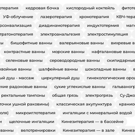
отерапия
кедровая бочка
кислородный коктейль
фитот
УФ-облучение
лазеротерапия
хромотерапия
КВЧ-тер
рсонвализация
диадинамотерапия
индуктотермия
маг
ьтратонотерапия
электроанальгезия
электростимуляция
ны
бишофитные ванны
валерьяновые ванны
вихревые 
контрастные ванны
морские ванны
нафталановые ванн
селеновые ванны
сероводородные ванны
скипидарные
хвойные ванны
шалфейные ванны
шоколадные ванны
ый душ - массаж
циркулярный душ
гинекологические ор
ухие радоновые ванны
сухие углекислые ванны
гальваног
 ректальные тампоны
общая грязь
электрогрязь
Су-Джо
 точки ушной раковины)
классическая акупунктура
кранио
оля)
микроиглотерапия
ингаляции с минеральной водой
и
щелочные ингаляции
Кинезитерапия — в бассейне
 ванны
велотренировки
Кинезитерапия — в зале
Кинез