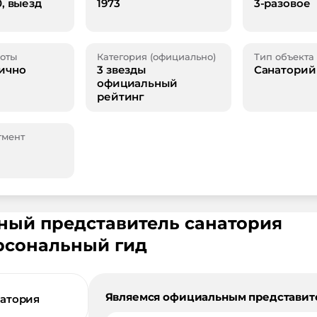
0, выезд
1973
3-разовое
оты
Категория (официально)
Тип объекта
ично
3 звезды
Санаторий
официальный
рейтинг
гмент
ьный представитель санатория
рсональный гид
Являемся официальным представит
натория