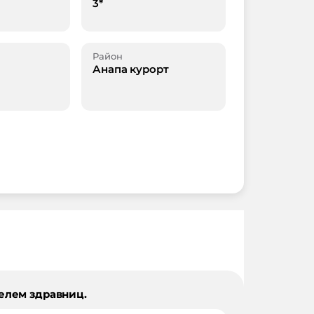
3*
Район
Анапа курорт
елем здравниц.