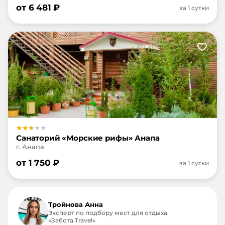
от
6 481
₽
за 1 сутки
Санаторий «Морские рифы» Анапа
г. Анапа
от
1 750
₽
за 1 сутки
Тройнова Анна
Эксперт по подбору мест для отдыха
«Забота.Travel»