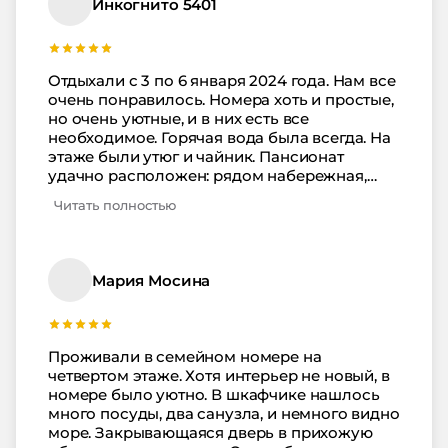
Инкогнито 5401
Отдыхали с 3 по 6 января 2024 года. Нам все
очень понравилось. Номера хоть и простые,
но очень уютные, и в них есть все
необходимое. Горячая вода была всегда. На
этаже были утюг и чайник. Пансионат
удачно расположен: рядом набережная,
санаторий Малая бухта и Русь. До маяка
Читать полностью
можно дойти за 10 минут, а до центра – за 15
минут по набережной или через сквер по
улицам. Питание очень вкусное, свежее и
разнообразное. Благодарим поваров,
Мария Мосина
девушек-официанток и администраторов в
столовой. Питание комплексное с
элементами шведского стола: первые
блюда, каши и напитки в свободном
Проживали в семейном номере на
доступе. Каждый день были фрукты (яблоки,
четвертом этаже. Хотя интерьер не новый, в
мандарины, киви). Отдельная благодарность
номере было уютно. В шкафчике нашлось
администраторам на ресепшене за
много посуды, два санузла, и немного видно
понимание, решение любых вопросов и за
море. Закрывающаяся дверь в прихожую
раннее заселение. Мы узнали от других