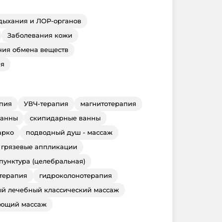
дыхания и ЛОР-органов
Заболевания кожи
ния обмена веществ
ия
пия
УВЧ-терапия
магнитотерапия
ванны
скипидарные ванны
арко
подводный душ - массаж
грязевые аппликации
пунктура (целебральная)
терапия
гидроколонотерапия
ый лечебный классический массаж
яющий массаж