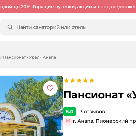
годой до 20%! Горящие путевки, акции и спецпредложе
Пансионат «Урал» Анапа
Пансионат «
5.0
3
отзывов
г. Анапа, Пионерский про