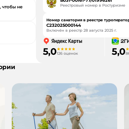
В031-00161-77/01996261
Реестровый номер в Ростуризме
, чтобы не
Номер санатория в реестре туроперато
С232025000144
Включён в реестр
28 августа 2025 г.
5,0
5,0
126 оценок
8
ории