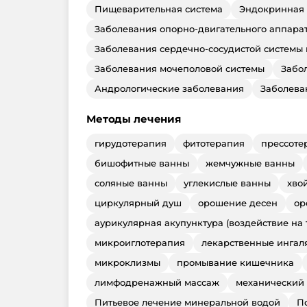
Пищеварительная система
Эндокринная 
Заболевания опорно-двигательного аппара
Заболевания сердечно-сосудистой системы
Заболевания мочеполовой системы
Забо
Андрологические заболевания
Заболева
Методы лечения
гирудотерапия
фитотерапия
прессоте
бишофитные ванны
жемчужные ванны
соляные ванны
углекислые ванны
хво
циркулярный душ
орошение десен
ор
аурикулярная акупунктура (воздействие на
микроиглотерапия
лекарственные ингал
микроклизмы
промывание кишечника
лимфодренажный массаж
механический
Питьевое лечение минеральной водой
П