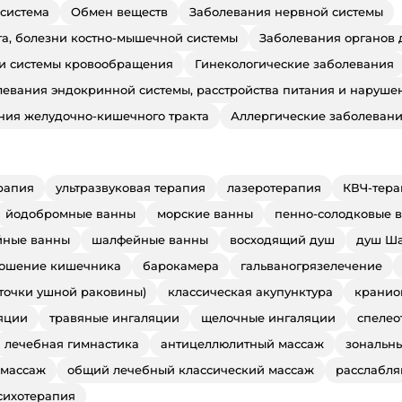
система
Обмен веществ
Заболевания нервной системы
та, болезни костно-мышечной системы
Заболевания органов 
 и системы кровообращения
Гинекологические заболевания
левания эндокринной системы, расстройства питания и наруше
ния желудочно-кишечного тракта
Аллергические заболеван
рапия
ультразвуковая терапия
лазеротерапия
КВЧ-тера
йодобромные ванны
морские ванны
пенно-солодковые 
йные ванны
шалфейные ванны
восходящий душ
душ Ш
ошение кишечника
барокамера
гальваногрязелечение
 точки ушной раковины)
классическая акупунктура
кранио
яции
травяные ингаляции
щелочные ингаляции
спелео
лечебная гимнастика
антицеллюлитный массаж
зональн
 массаж
общий лечебный классический массаж
расслабл
сихотерапия