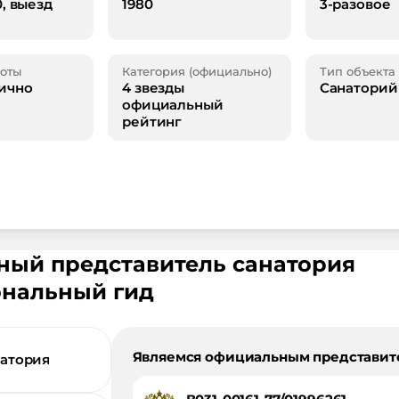
0, выезд
1980
3-разовое
оты
Категория (официально)
Тип объекта
ично
4 звезды
Санаторий
официальный
рейтинг
ьный представитель санатория
ональный гид
Являемся официальным представит
натория