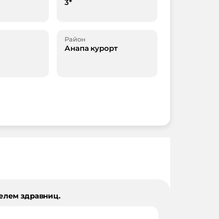
3*
Район
Анапа курорт
елем здравниц.