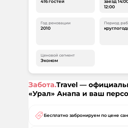
416 гостей
заезд 14:0
12:00
Год реновации
Период раб
2010
круглогод
Ценовой сегмент
Эконом
Забота.
Travel — официал
«
Урал
»
Анапа
и ваш перс
Бесплатно забронируем по цене са