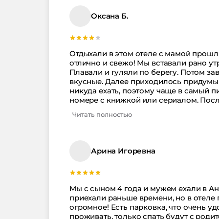
Оксана Б.
Отдыхали в этом отеле с мамой прошлым летом. Стояла жара, но в номере было
отлично и свежо! Мы вставали рано ут
Плавали и гуляли по берегу. Потом за
вкусные. Далее приходилось придумыва
никуда ехать, поэтому чаще в самый п
номере с книжкой или сериалом. После
вообще, была вкусная. Один раз тольк
Читать полностью
территорией отеля, решили пошиковать
по «все включено». Кстати, среди гост
интересом наблюдала за вечерними 
прикольно придумали)
Арина Игоревна
Мы с сыном 4 года и мужем ехали в Ан
приехали раньше времени, но в отеле 
огромное! Есть парковка, что очень уд
проживать, только спать будут с роди