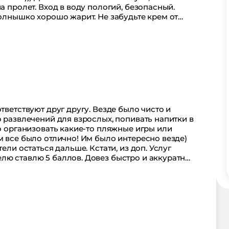
а пролет. Вход в воду пологий, безопасный.
солнышко хорошо жарит. Не забудьте крем от
идется покупать его здесь в тридорого )) Нам
 тоже, обязательно вернемся.
тветствуют друг другу. Везде было чисто и
о развлечений для взрослых, попивать напитки в
хо организовать какие-то пляжные игры или
м все было отлично! Им было интересно везде)
ели остаться дальше. Кстати, из доп. Услуг
лю ставлю 5 баллов. Довез быстро и аккуратно,
 в Анапе.