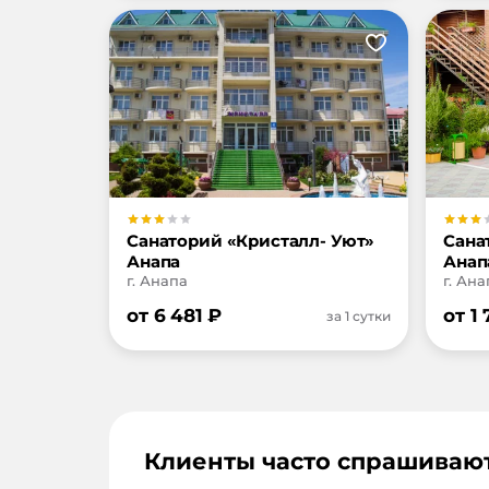
Санаторий «Кристалл- Уют»
Сана
Анапа
Анап
г. Анапа
г. Ана
от
6 481
₽
от
1
за 1 сутки
Клиенты часто спрашиваю