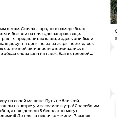
ром и бежали на пляж, до завтрака еще.
втрак – я предпочитаю каши, и здесь они были
Б
ть досуг на день, но из-за жары не хотелось
ик солнечной активности отлеживались в
 обеда снова шли на пляж. Еда в столовой,
о мы сходили на ужин в ресторан за
! Всё остальное время кушали то, что давали
ей много было с детьми. Я даже сама с
анимационными представлениями для малых –
апу на своей машине. Путь не близкий,
пошли на встречу и заселили с утра! Спасибо им
обно, а еще дети до 5 бесплатно могут
телями))) До пляжа пешочком минут 7, сынок