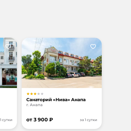
Санаторий «Нива» Анапа
г. Анапа
от
3 900
₽
 1 сутки
за 1 сутки