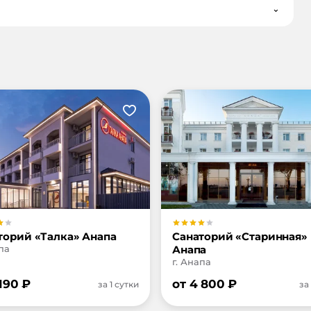
⌄
торий «Талка» Анапа
Санаторий «Старинная»
па
Анапа
г. Анапа
 190
₽
от
4 800
₽
за 1 сутки
за