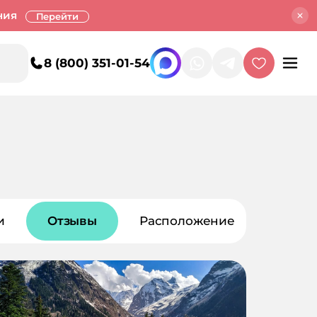
ния
Перейти
8 (800) 351-01-54
и
Отзывы
Расположение