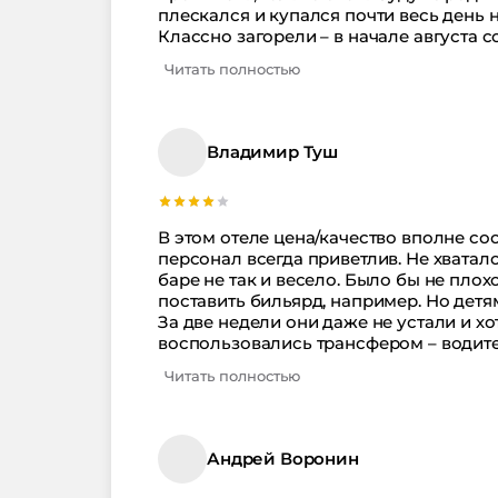
плескался и купался почти весь день н
Классно загорели – в начале августа 
загара, как это сделала я, и вам не пр
Читать полностью
очень понравилась Анапа и этот отель
Владимир Туш
В этом отеле цена/качество вполне соо
персонал всегда приветлив. Не хватал
баре не так и весело. Было бы не пло
поставить бильярд, например. Но детя
За две недели они даже не устали и хот
воспользовались трансфером – водите
по пути рассказал, куда можно сходить
Читать полностью
Андрей Воронин