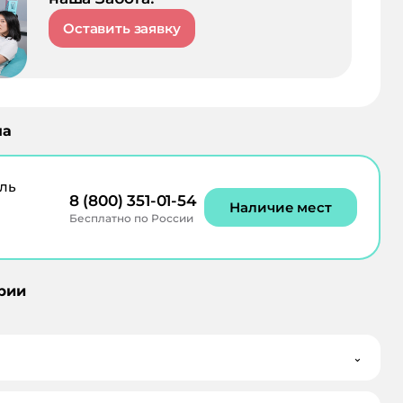
Оставить заявку
па
ль
8 (800) 351-01-54
Наличие мест
Бесплатно по России
рии
⌄