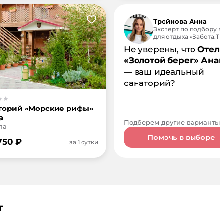
Тройнова Анна
Эксперт по подбору 
для отдыха «Забота.Tr
Не уверены, что
Отел
«Золотой берег» Ана
— ваш идеальный
санаторий?
торий «Морские рифы»
а
Подберем другие варианты
па
Помочь в выборе
 750
₽
за 1 сутки
т