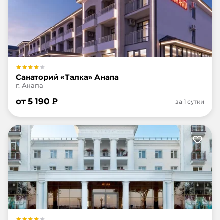
Санаторий «Талка» Анапа
г. Анапа
от
5 190
₽
за 1 сутки