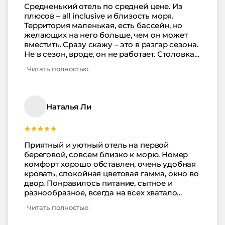
Средненький отель по средней цене. Из
плюсов – all inclusive и близость моря.
Территория маленькая, есть бассейн, но
желающих на него больше, чем он может
вместить. Сразу скажу – это в разгар сезона.
Не в сезон, вроде, он не работает. Столовка
приемлемая, номер комфортный, чистенько
Читать полностью
везде. Добираться в общем-то можно на
общественном транспорте, а можно
трансфер вызвать – не космических денег
стоит. В итоге скажу так, если не гнаться за
Наталья Ли
чем-то супер премиум, то Золотой Берег
вполне подходящий вариант для отдыха.
Приятный и уютный отель на первой
береговой, совсем близко к морю. Номер
комфорт хорошо обставлен, очень удобная
кровать, спокойная цветовая гамма, окно во
двор. Понравилось питание, сытное и
разнообразное, всегда на всех хватало
(отдыхали в конце мая/начале июня). В
Читать полностью
бассейне поплескаться тоже было весело!
Отдых удался, спасибо Золотому Берегу!