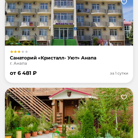
Санаторий «Кристалл- Уют» Анапа
г. Анапа
от
6 481
₽
за 1 сутки