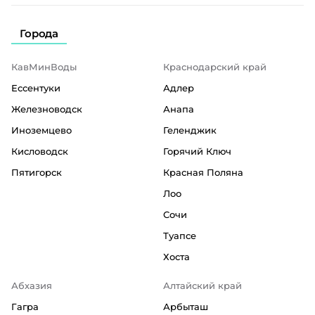
Города
КавМинВоды
Краснодарский край
Ессентуки
Адлер
Железноводск
Анапа
Иноземцево
Геленджик
Кисловодск
Горячий Ключ
Пятигорск
Красная Поляна
Лоо
Сочи
Туапсе
Хоста
Абхазия
Алтайский край
Гагра
Арбыташ