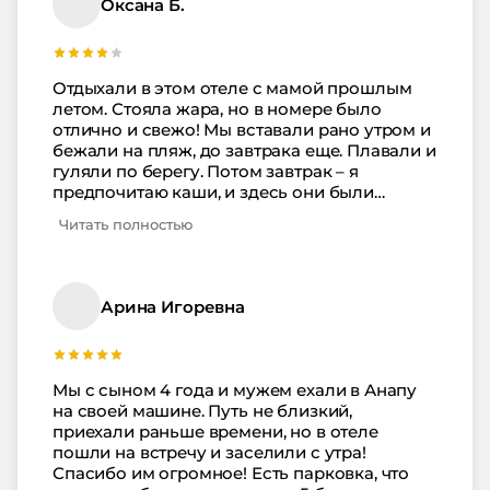
Оксана Б.
Отдыхали в этом отеле с мамой прошлым
летом. Стояла жара, но в номере было
отлично и свежо! Мы вставали рано утром и
бежали на пляж, до завтрака еще. Плавали и
гуляли по берегу. Потом завтрак – я
предпочитаю каши, и здесь они были
вкусные. Далее приходилось придумывать
Читать полностью
досуг на день, но из-за жары не хотелось
никуда ехать, поэтому чаще в самый пик
солнечной активности отлеживались в
номере с книжкой или сериалом. После
Арина Игоревна
обеда снова шли на пляж. Еда в столовой,
вообще, была вкусная. Один раз только мы
сходили на ужин в ресторан за территорией
отеля, решили пошиковать! Всё остальное
Мы с сыном 4 года и мужем ехали в Анапу
время кушали то, что давали по «все
на своей машине. Путь не близкий,
включено». Кстати, среди гостей много было
приехали раньше времени, но в отеле
с детьми. Я даже сама с интересом
пошли на встречу и заселили с утра!
наблюдала за вечерними анимационными
Спасибо им огромное! Есть парковка, что
представлениями для малых – прикольно