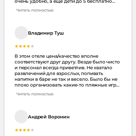
очень удобно, а еще дети до 5 бесплатно
придумали)
могут проживать, только спать будут с
Читать полностью
родителями))) До пляжа пешочком минут 7,
сынок плескался и купался почти весь день
на пролет. Вход в воду пологий, безопасный.
Классно загорели – в начале августа
Владимир Туш
солнышко хорошо жарит. Не забудьте крем
от загара, как это сделала я, и вам не
придется покупать его здесь в тридорого ))
Нам очень понравилась Анапа и этот отель
В этом отеле цена/качество вполне
тоже, обязательно вернемся.
соответствуют друг другу. Везде было чисто
и персонал всегда приветлив. Не хватало
развлечений для взрослых, попивать
напитки в баре не так и весело. Было бы не
плохо организовать какие-то пляжные игры
или поставить бильярд, например. Но детям
Читать полностью
все было отлично! Им было интересно
везде) За две недели они даже не устали и
хотели остаться дальше. Кстати, из доп.
Услуг воспользовались трансфером –
Андрей Воронин
водителю ставлю 5 баллов. Довез быстро и
аккуратно, по пути рассказал, куда можно
сходить в Анапе.