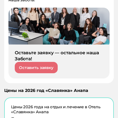
дней штормило, но не критично. От
отеля ходит автобус, но мы всегда
прогуливались - от обилия еды
боялись больших боков))) - а мы
покушать любим))). Пляж тоже
очень хороший, вся мебель
добротная. Здоровское место! С
удовольствием приедем сюда еще!
Оставьте заявку — остальное наша
Забота!
Оставить заявку
Цены на
2026
год «
Славянка
»
Анапа
Цены
2026
года на отдых и лечение в
Отель
«Славянка» Анапа