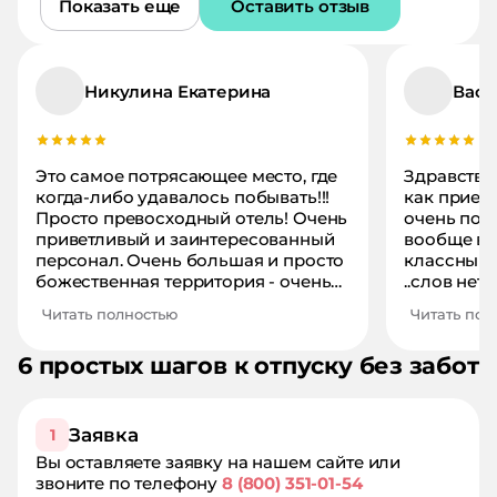
Показать еще
Оставить отзыв
Никулина Екатерина
Вас
Это самое потрясающее место, где
Здравствуй
когда-либо удавалось побывать!!!
как приеха
Просто превосходный отель! Очень
очень пон
приветливый и заинтересованный
вообще ве
персонал. Очень большая и просто
классный,
божественная территория - очень
..слов нет
зеленая, ухоженная, есть цветник,
фотошопа..
Читать полностью
Читать пол
скамеечки для отдыха, много
ХОЗЯИН..у
всяких фигурок - как в сказке!
на высшем
6 простых шагов к отпуску без забот
Очень любила гулять по
молодой ч
территории. Мы снимали
здоровья,е
отдельный домик - интерьер
хорошая..
классный, все убранство
подают,ка
Заявка
1
современное, новенькое, не
..мы были
Вы оставляете заявку на нашем сайте или
изношенное, как часто бывает о
повторило
звоните по телефону
8 (800) 351-01-54
отдельно стоящих домиках. Здесь
вкусное..р