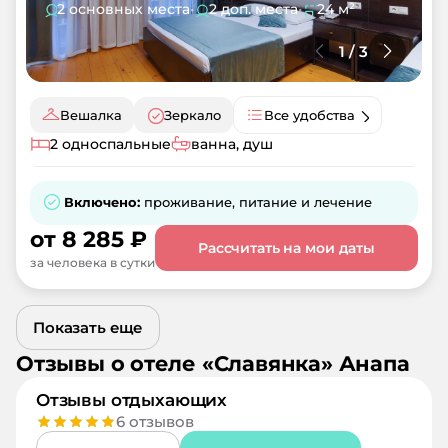
2 основных места
•
2 доп. места
•
24 м²
1
/
3
Вешалка
Зеркало
Все удобства
2 односпальные
ванна, душ
Включено:
проживание, питание и лечение
от
8 285
₽
Рассчитать на мои даты
за человека в сутки
Показать еще
Отзывы о
отеле
«
Славянка
»
Анапа
Отзывы отдыхающих
6
отзывов