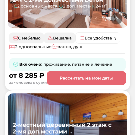
2 основных места
•
2 доп. места
•
24 м²
1
/
3
С мебелью
Вешалка
Все удобства
2 односпальные
ванна, душ
Включено:
проживание, питание и лечение
от
8 285
₽
Рассчитать на мои даты
за человека в сутки
2-местный деревянный 2 этаж с
2-мя доп.местами