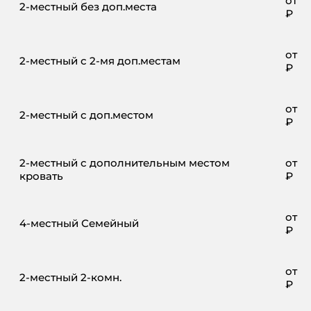
от
8
2-местный без доп.места
₽
от
8
2-местный с 2-мя доп.местам
₽
от
8
2-местный с доп.местом
₽
2-местный с дополнительным местом
от
9
кровать
₽
от
11
4-местный Семейный
₽
от
12
2-местный 2-комн.
₽