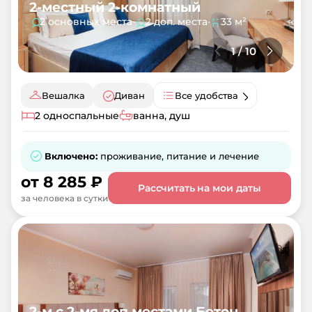
2-местный 2-комнатный
2 основных места
•
2 доп. места
•
33 м²
1
/
10
Вешалка
Диван
Все удобства
2 односпальные
ванна, душ
Включено:
проживание, питание и лечение
от
8 285
₽
Рассчитать на мои даты
за человека в сутки
2-м с 2-мя доп.местами Бетон