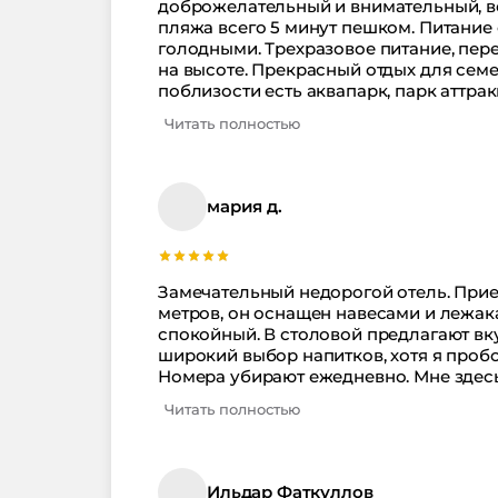
доброжелательный и внимательный, вс
пляжа всего 5 минут пешком. Питание 
голодными. Трехразовое питание, пе
на высоте. Прекрасный отдых для семей с детьми. Что каса
поблизости есть аквапарк, парк аттракционов и ок
отеле тоже были на высоком уровне: 
Читать полностью
танцами, играми с мячом, рисованием 
Вечером для взрослых проводилась ди
Александра, которые организовывали
для семейного отдыха!
мария д.
Замечательный недорогой отель. Прие
метров, он оснащен навесами и лежака
спокойный. В столовой предлагают вку
широкий выбор напитков, хотя я пробо
Номера убирают ежедневно. Мне здесь
Читать полностью
Ильдар Фаткуллов