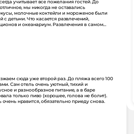
егда учитывает все пожелания гостей. До
отличное, мы никогда не оставались
рекусы, молочные коктейли и мороженое были
ется развлечений,
еанариум. Развлечения в самом
аниматоры занимали детей на весь день
и многим другим. Дети были в восторге.
скотека. Особенно хотим отметить Владлена и
 программу. Однозначно рекомендую этот отель
зжаем сюда уже второй раз. До пляжа всего 100
ми. Сам отель очень уютный, тихий и
сное и разнообразное питание, а в баре
вала только пиво (хорошее, голова не болит).
 очень нравится, обязательно приеду снова.