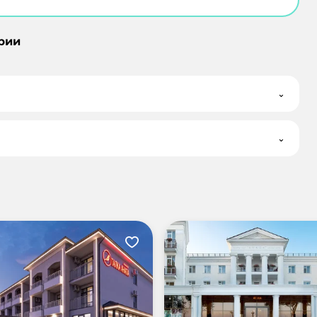
рии
⌄
⌄