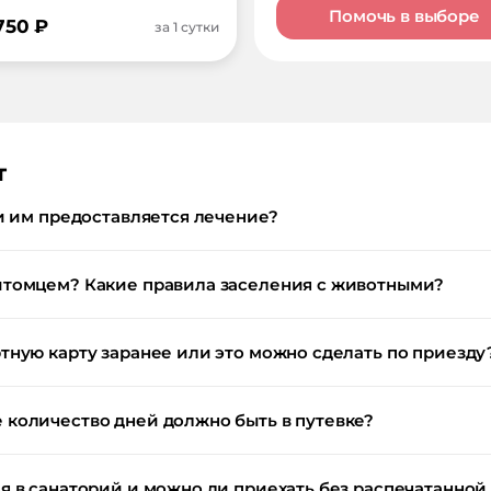
Помочь в выборе
 750
₽
за 1 сутки
т
и им предоставляется лечение?
итомцем? Какие правила заселения с животными?
тную карту заранее или это можно сделать по приезду
количество дней должно быть в путевке?
 в санаторий и можно ли приехать без распечатанной