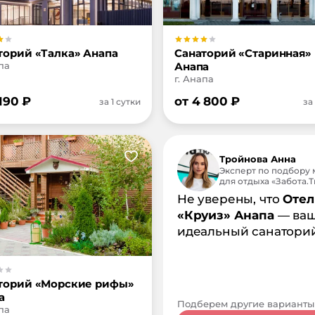
торий «Талка» Анапа
Санаторий «Старинная»
па
Анапа
г. Анапа
 190
₽
от
4 800
₽
за 1 сутки
за
Тройнова Анна
Эксперт по подбору 
для отдыха «Забота.Tr
Не уверены, что
Отел
«Круиз» Анапа
— ва
идеальный санатори
торий «Морские рифы»
а
Подберем другие варианты
па