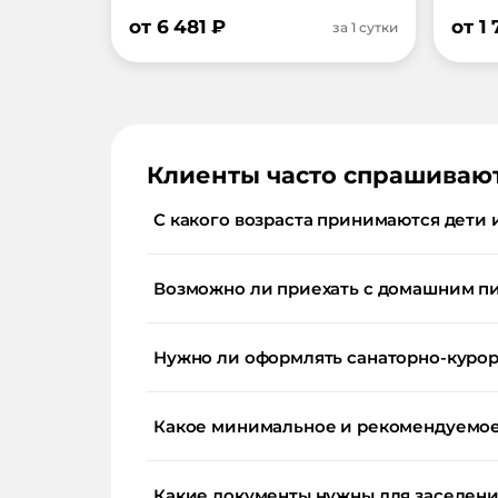
от
6 481
₽
от
1
за 1 сутки
Клиенты часто спрашиваю
С какого возраста принимаются дети 
Возможно ли приехать с домашним п
Нужно ли оформлять санаторно-курор
Какое минимальное и рекомендуемое 
Какие документы нужны для заселения