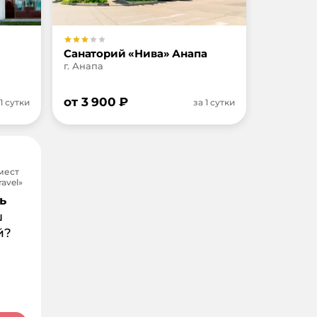
Санаторий «Нива» Анапа
г. Анапа
от
3 900
₽
 1 сутки
за 1 сутки
мест
avel»
ь
ш
й?