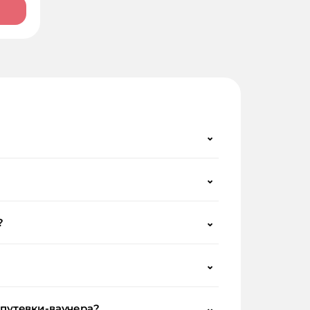
⌄
⌄
?
⌄
⌄
 путевки-ваучера?
⌄