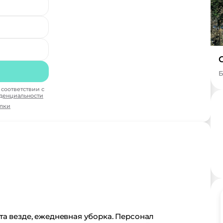
Б
соответствии с
денциальности
ылки
та везде, ежедневная уборка. Персонал