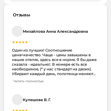
Отзывы
Михайлова Анна Александровна
Один из лучших! Соотношение
цена=качество. Чаще - цены завышены в
наших отелях, здесь все в норме. Я бы даже
сказала - идеально!. В номере есть все
необходимое, (* у нас стандарт на двоих).
Убирают каждый день, полотенца меняют
раз в 3 дня. В этот раз номер был с видом на
Читать полностью
бассейн - боялись шума, но ничего
страшного - в 10 ровно все закругляется, до
11 уже достаточно тихо - ну, настолько,
насколько это возможно на южном
Кулешова В. Г.
побережье. Территория вся в плитке, но есть
скамьи для отдыха, много клумб с цветами.