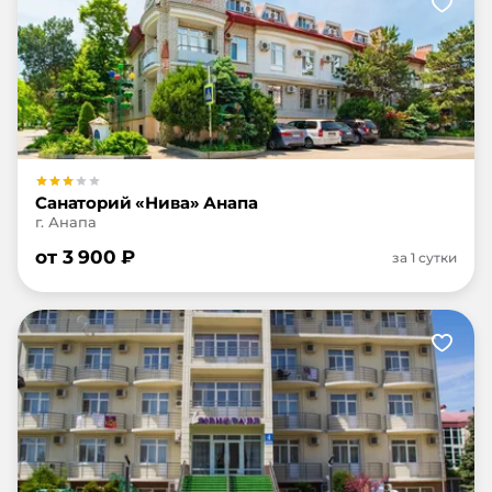
Санаторий «Нива» Анапа
г. Анапа
от
3 900
₽
за 1 сутки