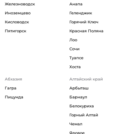
Железноводск
Анапа
Иноземцево
Геленджик
Кисловодск
Горячий Ключ
Пятигорск
Красная Поляна
Лоо
Сочи
Туапсе
Хоста
Абхазия
Алтайский край
Гагра
Арбыташ
Пицунда
Барнаул
Белокуриха
Горный Алтай
Чемал
Яровое