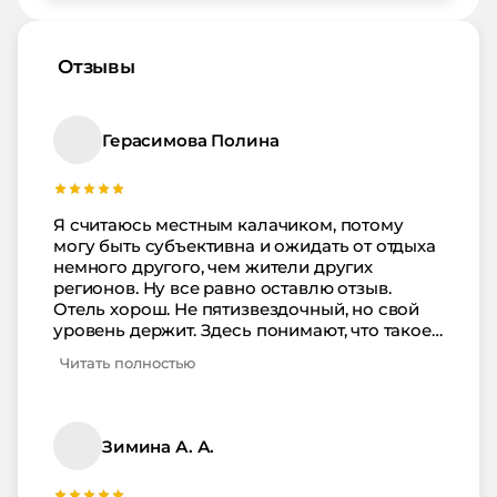
Отзывы
Герасимова Полина
Я считаюсь местным калачиком, потому
могу быть субъективна и ожидать от отдыха
немного другого, чем жители других
регионов. Ну все равно оставлю отзыв.
Отель хорош. Не пятизвездочный, но свой
уровень держит. Здесь понимают, что такое
репутация и дорожат этим. А это значит, что
Читать полностью
уровень сервиса будет всегда хорош. Отель
в самом центре города, в тихом местечке. Не
очень далеко от моря - при желании можно
и пешком пройтись, но вообще ходит
Зимина А. А.
автобус. Рядом - основной движ и все
достопримечательности - вернее, их