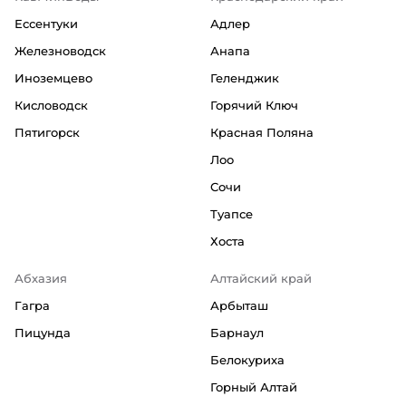
Ессентуки
Адлер
Железноводск
Анапа
Иноземцево
Геленджик
Кисловодск
Горячий Ключ
Пятигорск
Красная Поляна
Лоо
Сочи
Туапсе
Хоста
Абхазия
Алтайский край
Гагра
Арбыташ
Пицунда
Барнаул
Белокуриха
Горный Алтай