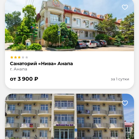
Санаторий «Нива» Анапа
г. Анапа
от
3 900
₽
за 1 сутки