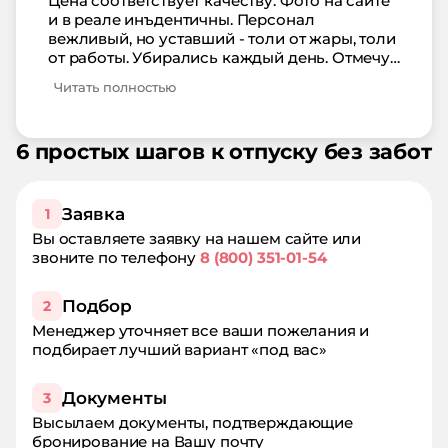
Цена соответствует качеству. Фото на сайте
Бассейн очень понравился тоже - вода
и в реале инъдентичны. Персонал
прозрачная, чистая, проблем с лежаками не
вежливый, но уставший - толи от жары, толи
было, хотя людей в отеле было много -
от работы. Убирались каждый день. Отмечу
удивительно, что оказался номер свободен.
бассейн - вода чистейшая, есть тут
Еду не оформляли здесь - ели в столовой на
Читать полностью
отделение для детей. Народу всегда много
углу - вкусно и очень недорого.
здесь было, пару раз лежаков не хватило -
Рекомендую!!!
обустраивались прям на газоне, под
6 простых шагов к отпуску без забот
деревцами - ну а что делать - жарило
невозможно - и на море не хотелось. Пляж,
кстати, неплохой, песчаный, ездит
микрушка. Расположение отеля - вообще
Заявка
1
шикарное. Рядом чего только нету - мы и
Вы оставляете заявку на нашем сайте или
посмотреть все не успели! Все в шаговой
звоните по телефону
8 (800) 351-01-54
доступности. Набережная, парки, музей
Георгиоппии, аквапарк, аттракционы. Еда в
отеле вкусная, нам понравилась. Как в
Подбор
2
детском саду. Моя оценка точно 5!
Менеджер уточняет все ваши пожелания и
подбирает лучший вариант «под вас»
Документы
3
Высылаем документы, подтверждающие
бронирование на Вашу почту