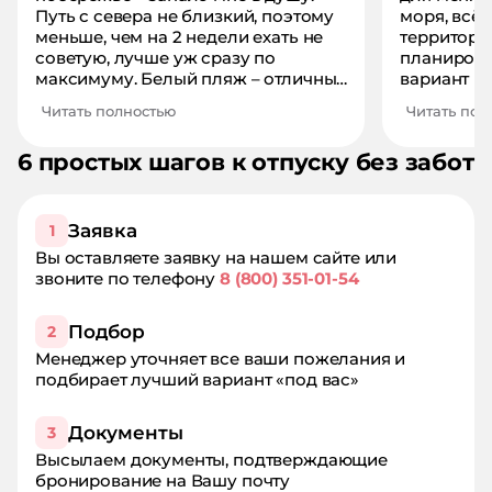
Путь с севера не близкий, поэтому
моря, всё
меньше, чем на 2 недели ехать не
территории
советую, лучше уж сразу по
планирова
максимуму. Белый пляж – отличный
вариант п
клубный отель в живописном
оформлени
Читать полностью
Читать пол
месте. Наш номер был на первом
многоэтаж
этаже, рядом с баром. Всё так
из дерева,
6 простых шагов к отпуску без забот
красиво оформлено: деревянные
только на 
стены, чистая ванна, удобный
провела зд
матрас на кровати – для меня это
следующий
важно, чтобы красота вокруг. За
длительны
Заявка
1
пределами номера тоже всё
замечател
Вы оставляете заявку на нашем сайте или
аккуратно и чисто. В бассейнах
всего 5 ми
звоните по телефону
8 (800) 351-01-54
купались пару раз, в основном
города не
предпочитали морскую воду. Во
тоже очен
время отдыха я зарядилась
скажу, что
Подбор
2
позитивной энергией этого места и
много, лу
Менеджер уточняет все ваши пожелания и
обязательно вернусь еще, как
подбирает лучший вариант «под вас»
поднакоплю денег)
Документы
3
Высылаем документы, подтверждающие
бронирование на Вашу почту