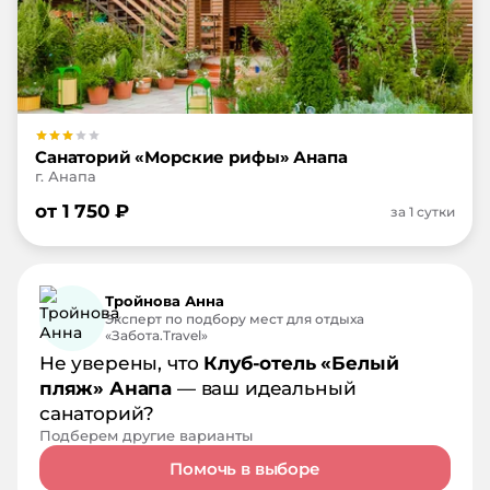
Санаторий «Морские рифы» Анапа
г. Анапа
от
1 750
₽
за 1 сутки
Тройнова Анна
Эксперт по подбору мест для отдыха
«Забота.Travel»
Не уверены, что
Клуб-отель «Белый
пляж» Анапа
— ваш идеальный
санаторий?
Подберем другие варианты
Помочь в выборе