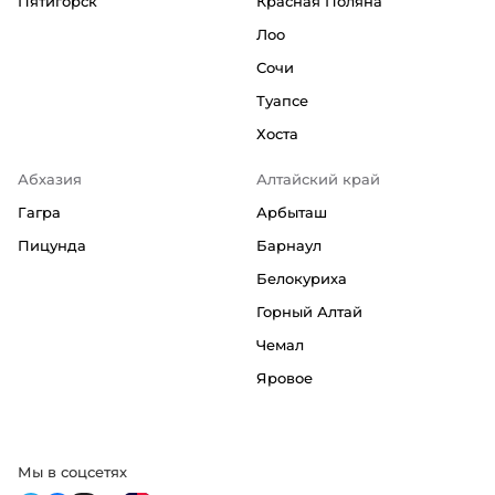
Пятигорск
Красная Поляна
Лоо
Сочи
Туапсе
Хоста
Абхазия
Алтайский край
Гагра
Арбыташ
Пицунда
Барнаул
Белокуриха
Горный Алтай
Чемал
Яровое
Мы в соцсетях