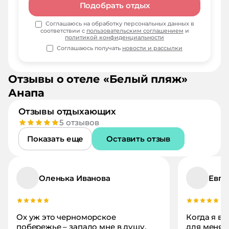
Подобрать отдых
Соглашаюсь на обработку персональных данных в
соответствии с
пользовательским соглашением
и
политикой конфиденциальности
Соглашаюсь получать
новости и рассылки
Отзывы о
отеле
«
Белый пляж
»
Анапа
Отзывы отдыхающих
5
отзывов
Показать еще
Оставить отзыв
Оленька Иванова
Евге
Ох уж это черноморское
Когда я вы
побережье – запало мне в душу.
для меня 