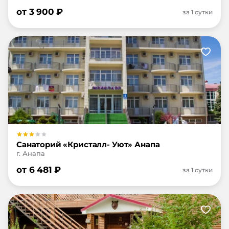
от
3 900
₽
за 1 сутки
Санаторий «Кристалл- Уют» Анапа
г. Анапа
от
6 481
₽
за 1 сутки