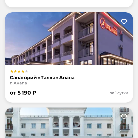
Санаторий «Талка» Анапа
г. Анапа
от
5 190
₽
за 1 сутки