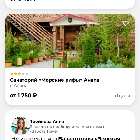
Санаторий «Морские рифы» Анапа
г. Анапа
от
1 750
₽
за 1 сутки
Тройнова Анна
Эксперт по подбору мест для отдыха
«Забота.Travel»
Не уверены, что
База отдыха «Золотая