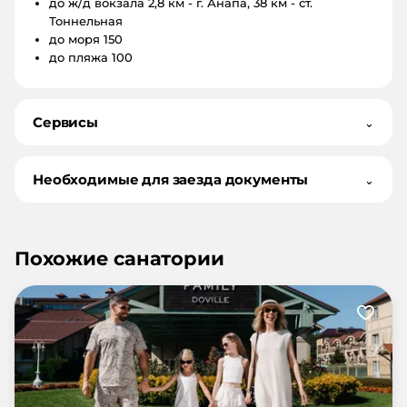
до ж/д вокзала
2,8 км - г. Анапа, 38 км - ст.
Тоннельная
до моря
150
до пляжа
100
Сервисы
⌄
Необходимые для заезда документы
⌄
Похожие санатории