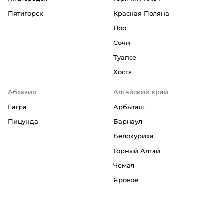
Пятигорск
Красная Поляна
Лоо
Сочи
Туапсе
Хоста
Абхазия
Алтайский край
Гагра
Арбыташ
Пицунда
Барнаул
Белокуриха
Горный Алтай
Чемал
Яровое